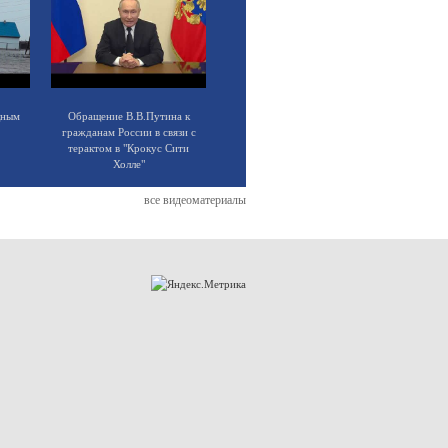
щным
Обращение В.В.Путина к
гражданам России в связи с
терактом в "Крокус Сити
Холле"
все видеоматериалы