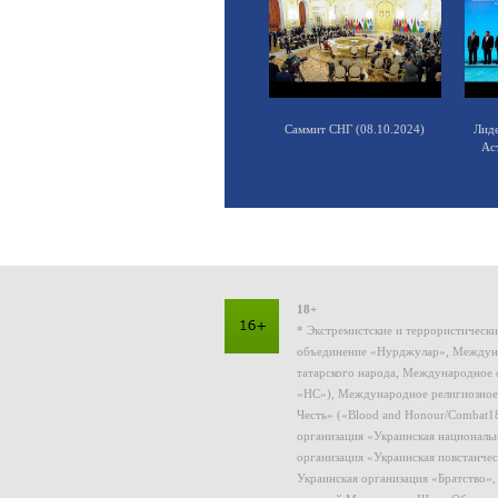
Саммит СНГ (08.10.2024)
Лид
Ас
18+
* Экстремистские и террористическ
объединение «Нурджулар», Междуна
татарского народа, Международное 
«НС»), Международное религиозное
Честь» («Blood and Honour/Combat1
организация «Украинская националь
организация «Украинская повстанчес
Украинская организация «Братство»