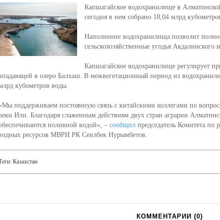
Капшагайское водохранилище в Алматинской
сегодня в нем собрано 18,04 млрд кубометро
Наполнение водохранилища позволит полно
сельскохозяйственные угодья Акдалинского 
Капшагайское водохранилище регулирует пр
впадающей в озеро Балхаш. В межвегетационный период из водохранили
млрд кубометров воды.
«Мы поддерживаем постоянную связь с китайскими коллегами по вопроса
реки Или. Благодаря слаженным действиям двух стран аграрии Алматинск
обеспечиваются поливной водой», –
сообщил
председатель Комитета по 
водных ресурсов МВРИ РК Сеилбек Нурымбетов.
Теги:
Казахстан
КОММЕНТАРИИ (
0
)