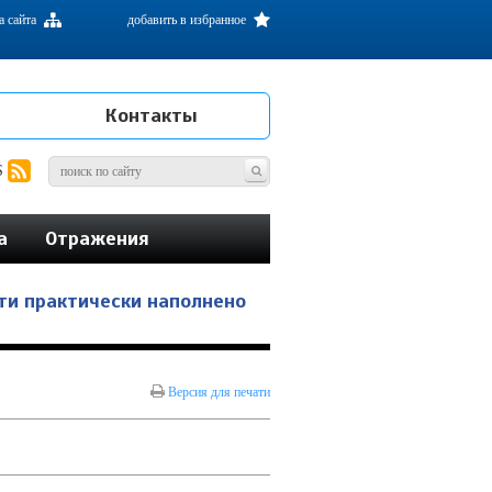
а сайта
добавить в избранное
Контакты
S
а
Отражения
ти практически наполнено
Версия для печати