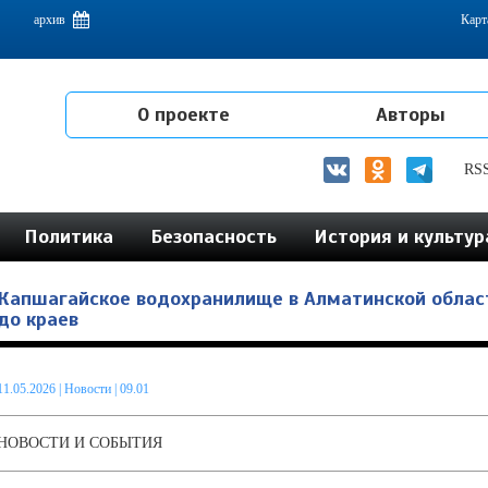
емам интеграции на постсоветском пространстве
архив
Карт
О проекте
Авторы
RS
Политика
Безопасность
История и культур
Капшагайское водохранилище в Алматинской облас
до краев
11.05.2026
|
Новости
| 09.01
НОВОСТИ И СОБЫТИЯ