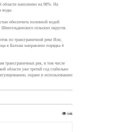
 области наполнено на 98%. На
в воды.
стью обеспечить поливной водой
и Шенгельдинского сельских округов.
иток по трансграничной реке Или,
ща в Балхаш направлено порядка 4
м трансграничных рек, в том числе
ой области уже третий год стабильно
регулированию, охране и использованию
146