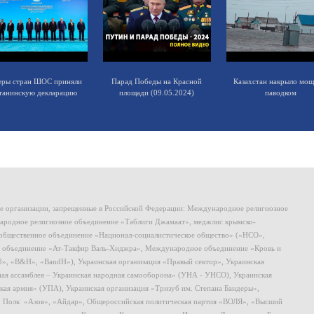
еры стран ШОС приняли
Парад Победы на Красной
Казахстан накрыло мо
танинскую декларацию
площади (09.05.2024)
паводком
ие организации, запрещенные в Российской Федерации: Международное религиозное
родное религиозное объединение «Таблиги Джамаат», меджлис крымско-
общественное объединение «Национал-социалистическое общество» («НСО»,
 объединение «Ат-Такфир Валь-Хиджра», Международное объединение «Кровь и
8», «B&H», «BandH»), Украинская организация «Правый сектор», Украинская
ная ассамблея – Украинская народная самооборона» (УНА - УНСО), Украинская
кая армия» (УПА), Украинская организация «Тризуб им. Степана Бандеры»,
, Полк «Азов», «Айдар», Общероссийская политическая партия «ВОЛЯ», «Высший