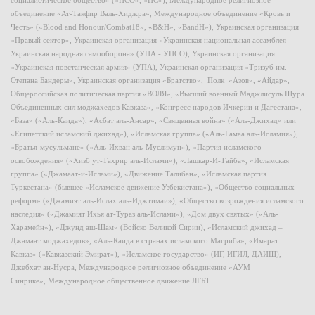
социалистическое общество» («НСО», «НС»), Международное религиозное
объединение «Ат-Такфир Валь-Хиджра», Международное объединение «Кровь и
Честь» («Blood and Honour/Combat18», «B&H», «BandH»), Украинская организация
«Правый сектор», Украинская организация «Украинская национальная ассамблея –
Украинская народная самооборона» (УНА - УНСО), Украинская организация
«Украинская повстанческая армия» (УПА), Украинская организация «Тризуб им.
Степана Бандеры», Украинская организация «Братство», Полк «Азов», «Айдар»,
Общероссийская политическая партия «ВОЛЯ», «Высший военный Маджлисуль Шура
Объединенных сил моджахедов Кавказа», «Конгресс народов Ичкерии и Дагестана»,
«База» («Аль-Каида»), «Асбат аль-Ансар», «Священная война» («Аль-Джихад» или
«Египетский исламский джихад»), «Исламская группа» («Аль-Гамаа аль-Исламия»),
«Братья-мусульмане» («Аль-Ихван аль-Муслимун»), «Партия исламского
освобождения» («Хизб ут-Тахрир аль-Ислами»), «Лашкар-И-Тайба», «Исламская
группа» («Джамаат-и-Ислами»), «Движение Талибан», «Исламская партия
Туркестана» (бывшее «Исламское движение Узбекистана»), «Общество социальных
реформ» («Джамият аль-Ислах аль-Иджтимаи»), «Общество возрождения исламского
наследия» («Джамият Ихья ат-Тураз аль-Ислами»), «Дом двух святых» («Аль-
Харамейн»), «Джунд аш-Шам» (Войско Великой Сирии), «Исламский джихад –
Джамаат моджахедов», «Аль-Каида в странах исламского Магриба», «Имарат
Кавказ» («Кавказский Эмират»), «Исламское государство» (ИГ, ИГИЛ, ДАИШ),
Джебхат ан-Нусра, Международное религиозное объединение «АУМ
Синрике», Международное общественное движение ЛГБТ.