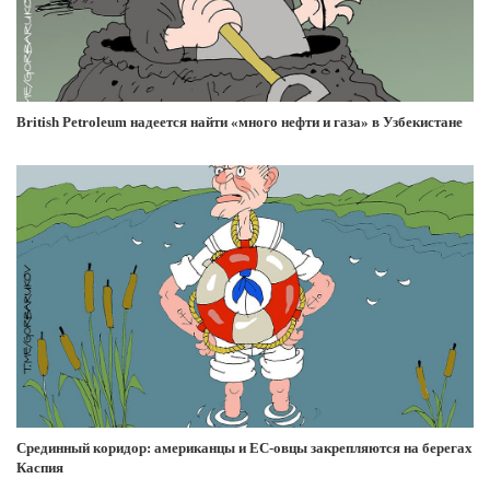
British Petroleum надеется найти «много нефти и газа» в Узбекистане
Срединный коридор: американцы и ЕС-овцы закрепляются на берегах
Каспия