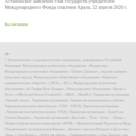
Астанинское заявление глав государств-учредителей
Международного Фонда спасения Арала, 22 апреля 2026 г.
Все документы
18+
* Экстремистские и террористические организации, запрещенные в Российской
Федерации: Международное религиозное объединение «Нурджулар»,
Международное религиозное объединение «Таблиги Джамаат», меджлис крымско-
татарского народа, Международное общественное объединение «Национал-
социалистическое общество» («НСО», «НС»), Международное религиозное
объединение «Ат-Такфир Валь-Хиджра», Международное объединение «Кровь и
Честь» («Blood and Honour/Combat18», «B&H», «BandH»), Украинская организация
«Правый сектор», Украинская организация «Украинская национальная ассамблея –
Украинская народная самооборона» (УНА - УНСО), Украинская организация
«Украинская повстанческая армия» (УПА), Украинская организация «Тризуб им.
Степана Бандеры», Украинская организация «Братство», Полк «Азов», «Айдар»,
Общероссийская политическая партия «ВОЛЯ», «Высший военный Маджлисуль Шура
Объединенных сил моджахедов Кавказа», «Конгресс народов Ичкерии и Дагестана»,
«База» («Аль-Каида»), «Асбат аль-Ансар», «Священная война» («Аль-Джихад» или