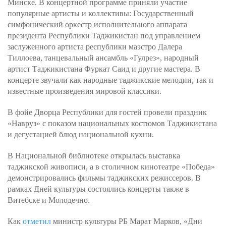
Минске. В концертной программе приняли участие
популярные артисты и коллективы: Государственный
симфонический оркестр исполнительного аппарата
президента Республики Таджикистан под управлением
заслуженного артиста республики маэстро Далера
Тиллоева, танцевальный ансамбль «Гулрез», народный
артист Таджикистана Фуркат Саид и другие мастера. В
концерте звучали как народные таджикские мелодии, так и
известные произведения мировой классики.
В фойе Дворца Республики для гостей провели праздник
«Навруз» с показом национальных костюмов Таджикистана
и дегустацией блюд национальной кухни.
В Национальной библиотеке открылась выставка
таджикской живописи, а в столичном кинотеатре «Победа»
демонстрировались фильмы таджикских режиссеров. В
рамках Дней культуры состоялись концерты также в
Витебске и Молодечно.
Как
отметил
министр культуры РБ Марат Марков, «Дни