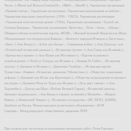
Честь» («Blood and Honour/Combat18», «B&H», «BandH»), Украинская организация
«Правый сектор», Украинская организация «Украинская национальная ассамблея –
Украинская народная самооборона» (УНА - УНСО), Украинская организация
«Украинская повстанческая армия» (УПА), Украинская организация «Тризуб им.
Степана Бандеры», Украинская организация «Братство», Полк «Азов», «Айдар»,
Общероссийская политическая партия «ВОЛЯ», «Высший военный Маджлисуль Шура
Объединенных сил моджахедов Кавказа», «Конгресс народов Ичкерии и Дагестана»,
«База» («Аль-Каида»), «Асбат аль-Ансар», «Священная война» («Аль-Джихад» или
«Египетский исламский джихад»), «Исламская группа» («Аль-Гамаа аль-Исламия»),
«Братья-мусульмане» («Аль-Ихван аль-Муслимун»), «Партия исламского
освобождения» («Хизб ут-Тахрир аль-Ислами»), «Лашкар-И-Тайба», «Исламская
группа» («Джамаат-и-Ислами»), «Движение Талибан», «Исламская партия
Туркестана» (бывшее «Исламское движение Узбекистана»), «Общество социальных
реформ» («Джамият аль-Ислах аль-Иджтимаи»), «Общество возрождения исламского
наследия» («Джамият Ихья ат-Тураз аль-Ислами»), «Дом двух святых» («Аль-
Харамейн»), «Джунд аш-Шам» (Войско Великой Сирии), «Исламский джихад –
Джамаат моджахедов», «Аль-Каида в странах исламского Магриба», «Имарат
Кавказ» («Кавказский Эмират»), «Исламское государство» (ИГ, ИГИЛ, ДАИШ),
Джебхат ан-Нусра, Международное религиозное объединение «АУМ
Синрике», Международное общественное движение ЛГБТ.
При полном или частичном использовании материалов сайта «Ритм Евразии»