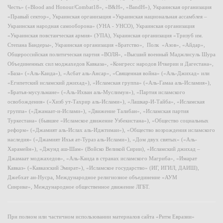
Честь» («Blood and Honour/Combat18», «B&H», «BandH»), Украинская организация
«Правый сектор», Украинская организация «Украинская национальная ассамблея –
Украинская народная самооборона» (УНА - УНСО), Украинская организация
«Украинская повстанческая армия» (УПА), Украинская организация «Тризуб им.
Степана Бандеры», Украинская организация «Братство», Полк «Азов», «Айдар»,
Общероссийская политическая партия «ВОЛЯ», «Высший военный Маджлисуль Шура
Объединенных сил моджахедов Кавказа», «Конгресс народов Ичкерии и Дагестана»,
«База» («Аль-Каида»), «Асбат аль-Ансар», «Священная война» («Аль-Джихад» или
«Египетский исламский джихад»), «Исламская группа» («Аль-Гамаа аль-Исламия»),
«Братья-мусульмане» («Аль-Ихван аль-Муслимун»), «Партия исламского
освобождения» («Хизб ут-Тахрир аль-Ислами»), «Лашкар-И-Тайба», «Исламская
группа» («Джамаат-и-Ислами»), «Движение Талибан», «Исламская партия
Туркестана» (бывшее «Исламское движение Узбекистана»), «Общество социальных
реформ» («Джамият аль-Ислах аль-Иджтимаи»), «Общество возрождения исламского
наследия» («Джамият Ихья ат-Тураз аль-Ислами»), «Дом двух святых» («Аль-
Харамейн»), «Джунд аш-Шам» (Войско Великой Сирии), «Исламский джихад –
Джамаат моджахедов», «Аль-Каида в странах исламского Магриба», «Имарат
Кавказ» («Кавказский Эмират»), «Исламское государство» (ИГ, ИГИЛ, ДАИШ),
Джебхат ан-Нусра, Международное религиозное объединение «АУМ
Синрике», Международное общественное движение ЛГБТ.
При полном или частичном использовании материалов сайта «Ритм Евразии»