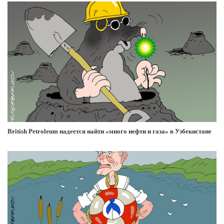
British Petroleum надеется найти «много нефти и газа» в Узбекистане