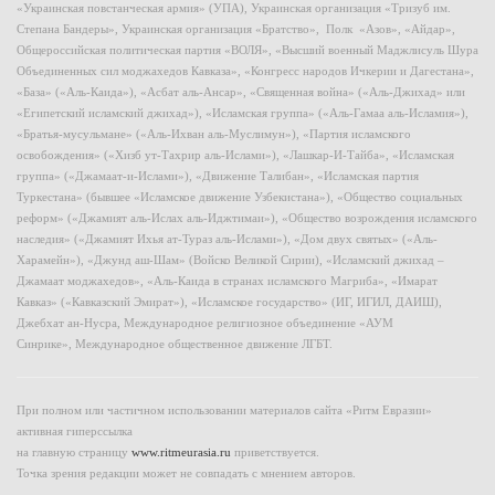
«Украинская повстанческая армия» (УПА), Украинская организация «Тризуб им.
Степана Бандеры», Украинская организация «Братство», Полк «Азов», «Айдар»,
Общероссийская политическая партия «ВОЛЯ», «Высший военный Маджлисуль Шура
Объединенных сил моджахедов Кавказа», «Конгресс народов Ичкерии и Дагестана»,
«База» («Аль-Каида»), «Асбат аль-Ансар», «Священная война» («Аль-Джихад» или
«Египетский исламский джихад»), «Исламская группа» («Аль-Гамаа аль-Исламия»),
«Братья-мусульмане» («Аль-Ихван аль-Муслимун»), «Партия исламского
освобождения» («Хизб ут-Тахрир аль-Ислами»), «Лашкар-И-Тайба», «Исламская
группа» («Джамаат-и-Ислами»), «Движение Талибан», «Исламская партия
Туркестана» (бывшее «Исламское движение Узбекистана»), «Общество социальных
реформ» («Джамият аль-Ислах аль-Иджтимаи»), «Общество возрождения исламского
наследия» («Джамият Ихья ат-Тураз аль-Ислами»), «Дом двух святых» («Аль-
Харамейн»), «Джунд аш-Шам» (Войско Великой Сирии), «Исламский джихад –
Джамаат моджахедов», «Аль-Каида в странах исламского Магриба», «Имарат
Кавказ» («Кавказский Эмират»), «Исламское государство» (ИГ, ИГИЛ, ДАИШ),
Джебхат ан-Нусра, Международное религиозное объединение «АУМ
Синрике», Международное общественное движение ЛГБТ.
При полном или частичном использовании материалов сайта «Ритм Евразии»
активная гиперссылка
на главную страницу
www.ritmeurasia.ru
приветствуется.
Точка зрения редакции может не совпадать с мнением авторов.