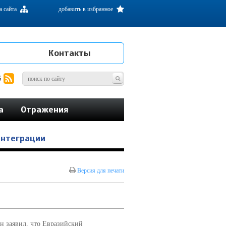
а сайта
добавить в избранное
Контакты
S
а
Отражения
интеграции
Версия для печати
н заявил, что Евразийский