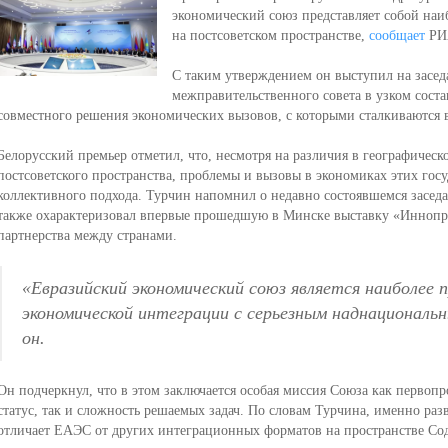
экономический союз представляет собой на
на постсоветском пространстве,
сообщает
РИА
С таким утверждением он выступил на засед
межправительственного совета в узком соста
совместного решения экономических вызовов, с которыми сталкиваются в
Белорусский премьер отметил, что, несмотря на различия в географичес
постсоветского пространства, проблемы и вызовы в экономиках этих гос
коллективного подхода. Турчин напомнил о недавно состоявшемся заседа
также охарактеризовал впервые прошедшую в Минске выставку «Иннопр
партнерства между странами.
«Евразийский экономический союз является наиболе
экономической интеграции с серьезным наднациональ
он.
Он подчеркнул, что в этом заключается особая миссия Союза как первоп
статус, так и сложность решаемых задач. По словам Турчина, именно ра
отличает ЕАЭС от других интеграционных форматов на пространстве Со