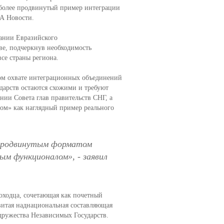
иболее продвинутый пример интеграции
 Новости.
ании Евразийского
ве, подчеркнув необходимость
се страны региона.
ком охвате интеграционных объединений
ударств остаются схожими и требуют
нии Совета глав правительств СНГ, а
ом» как наглядный пример реального
е продвинутым форматом
ным функционалом», -
заявил
роходца, сочетающая как почетный
звитая наднациональная составляющая
дружества Независимых Государств.