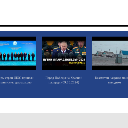
еры стран ШОС приняли
Парад Победы на Красной
Казахстан накрыло мо
танинскую декларацию
площади (09.05.2024)
паводком