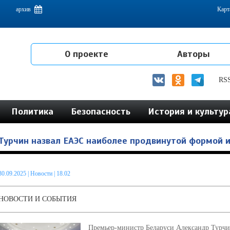
емам интеграции на постсоветском пространстве
архив
Карт
О проекте
Авторы
RS
Политика
Безопасность
История и культур
Турчин назвал ЕАЭС наиболее продвинутой формой 
30.09.2025
|
Новости
| 18.02
НОВОСТИ И СОБЫТИЯ
Премьер-министр Беларуси Александр Турчи