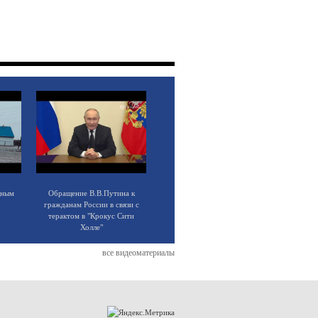
щным
Обращение В.В.Путина к
гражданам России в связи с
терактом в "Крокус Сити
Холле"
все видеоматериалы