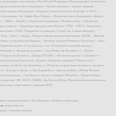
ие организации, запрещенные в Российской Федерации: Международное религиозное
родное религиозное объединение «Таблиги Джамаат», меджлис крымско-
общественное объединение «Национал-социалистическое общество» («НСО»,
 объединение «Ат-Такфир Валь-Хиджра», Международное объединение «Кровь и
8», «B&H», «BandH»), Украинская организация «Правый сектор», Украинская
ная ассамблея – Украинская народная самооборона» (УНА - УНСО), Украинская
кая армия» (УПА), Украинская организация «Тризуб им. Степана Бандеры»,
, Полк «Азов», «Айдар», Общероссийская политическая партия «ВОЛЯ», «Высший
ных сил моджахедов Кавказа», «Конгресс народов Ичкерии и Дагестана», «База»
 «Священная война» («Аль-Джихад» или «Египетский исламский джихад»),
ь-Исламия»), «Братья-мусульмане» («Аль-Ихван аль-Муслимун»), «Партия
т-Тахрир аль-Ислами»), «Лашкар-И-Тайба», «Исламская группа» («Джамаат-и-
ламская партия Туркестана» (бывшее «Исламское движение Узбекистана»),
амият аль-Ислах аль-Иджтимаи»), «Общество возрождения исламского наследия»
и»), «Дом двух святых» («Аль-Харамейн»), «Джунд аш-Шам» (Войско Великой
ат моджахедов», «Аль-Каида в странах исламского Магриба», «Имарат Кавказ»
 государство» (ИГ, ИГИЛ, ДАИШ), Джебхат ан-Нусра, Международное религиозное
ународное общественное движение ЛГБТ.
ании материалов сайта «Ритм Евразии» активная гиперссылка
.ru
приветствуется.
падать с мнением авторов.