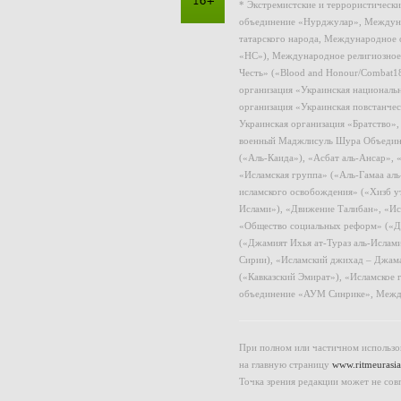
* Экстремистские и террористическ
объединение «Нурджулар», Междуна
татарского народа, Международное 
«НС»), Международное религиозное
Честь» («Blood and Honour/Combat1
организация «Украинская националь
организация «Украинская повстанчес
Украинская организация «Братство»
военный Маджлисуль Шура Объединен
(«Аль-Каида»), «Асбат аль-Ансар»,
«Исламская группа» («Аль-Гамаа ал
исламского освобождения» («Хизб у
Ислами»), «Движение Талибан», «Ис
«Общество социальных реформ» («Дж
(«Джамият Ихья ат-Тураз аль-Ислам
Сирии), «Исламский джихад – Джама
(«Кавказский Эмират»), «Исламское
объединение «АУМ Синрике», Межд
При полном или частичном использов
на главную страницу
www.ritmeurasia
Точка зрения редакции может не сов