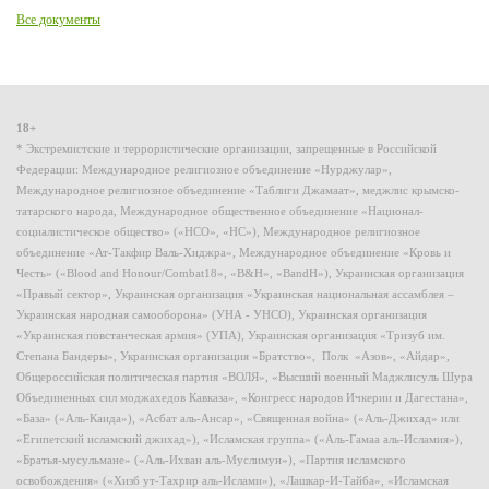
Все документы
18+
* Экстремистские и террористические организации, запрещенные в Российской
Федерации: Международное религиозное объединение «Нурджулар»,
Международное религиозное объединение «Таблиги Джамаат», меджлис крымско-
татарского народа, Международное общественное объединение «Национал-
социалистическое общество» («НСО», «НС»), Международное религиозное
объединение «Ат-Такфир Валь-Хиджра», Международное объединение «Кровь и
Честь» («Blood and Honour/Combat18», «B&H», «BandH»), Украинская организация
«Правый сектор», Украинская организация «Украинская национальная ассамблея –
Украинская народная самооборона» (УНА - УНСО), Украинская организация
«Украинская повстанческая армия» (УПА), Украинская организация «Тризуб им.
Степана Бандеры», Украинская организация «Братство», Полк «Азов», «Айдар»,
Общероссийская политическая партия «ВОЛЯ», «Высший военный Маджлисуль Шура
Объединенных сил моджахедов Кавказа», «Конгресс народов Ичкерии и Дагестана»,
«База» («Аль-Каида»), «Асбат аль-Ансар», «Священная война» («Аль-Джихад» или
«Египетский исламский джихад»), «Исламская группа» («Аль-Гамаа аль-Исламия»),
«Братья-мусульмане» («Аль-Ихван аль-Муслимун»), «Партия исламского
освобождения» («Хизб ут-Тахрир аль-Ислами»), «Лашкар-И-Тайба», «Исламская