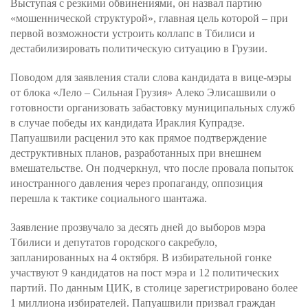
Выступая с резкими обвинениями, он назвал партию
«мошеннической структурой», главная цель которой – при
первой возможности устроить коллапс в Тбилиси и
дестабилизировать политическую ситуацию в Грузии.
Поводом для заявления стали слова кандидата в вице-мэры
от блока «Лело – Сильная Грузия» Алеко Элисашвили о
готовности организовать забастовку муниципальных служб
в случае победы их кандидата Ираклия Купрадзе.
Папуашвили расценил это как прямое подтверждение
деструктивных планов, разработанных при внешнем
вмешательстве. Он подчеркнул, что после провала попыток
иностранного давления через пропаганду, оппозиция
перешла к тактике социального шантажа.
Заявление прозвучало за десять дней до выборов мэра
Тбилиси и депутатов городского сакребуло,
запланированных на 4 октября. В избирательной гонке
участвуют 9 кандидатов на пост мэра и 12 политических
партий. По данным ЦИК, в столице зарегистрировано более
1 миллиона избирателей. Папуашвили призвал граждан