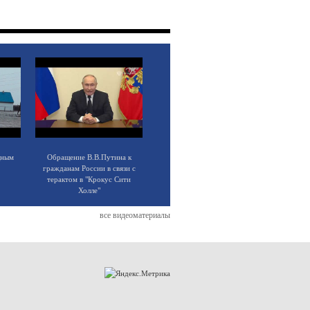
щным
Обращение В.В.Путина к
гражданам России в связи с
терактом в "Крокус Сити
Холле"
все видеоматериалы