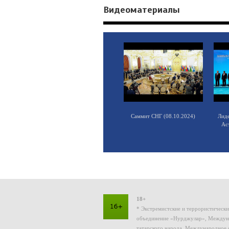
Видеоматериалы
Саммит СНГ (08.10.2024)
Лид
Ас
18+
* Экстремистские и террористическ
объединение «Нурджулар», Междуна
татарского народа, Международное 