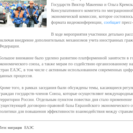
Государств Виктор Макеенко и Ольга Кремск
Консультативного комитета по миграционно
экономической комиссии, которое состоялось
формата видеоконференции,
сообщает
пресс-
В ходе мероприятия участники детально расс
включая внедрение дополнительных механизмов учета иностранных граж
Федерации.
Большое внимание было уделено развитию платформенной занятости в го
экономического союза, а также мерам по содействию организованному н
стран ЕАЭС, в том числе с активным использованием современных циф
данных процессов.
Кроме того, в рамках заседания были обсуждены темы, касающиеся регул
граждан государств-членов Союза, которые осуществляют международные
территории России. Отдельным пунктом повестки дня стало применение
существующей договорно-правовой базы Евразийского экономического с
политики для повышения эффективности взаимодействия между странам
Теги:
миграция
ЕАЭС