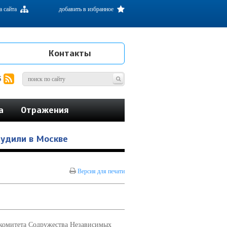
а сайта
добавить в избранное
Контакты
S
а
Отражения
удили в Москве
Версия для печати
комитета Содружества Независимых