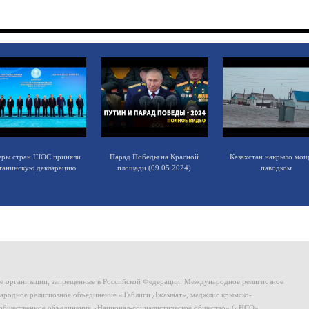
еры стран ШОС приняли
Парад Победы на Красной
Казахстан накрыло мо
танинскую декларацию
площади (09.05.2024)
паводком
ие организации, запрещенные в Российской Федерации: Международное религиозное
родное религиозное объединение «Таблиги Джамаат», меджлис крымско-
общественное объединение «Национал-социалистическое общество» («НСО»,