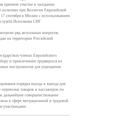
ая приняли участие в заседании
й политике при Коллегии Евразийской
 17 сентября в Москве с использованием
служба Исполкома СНГ.
мотрели ряд актуальных вопросов,
дан на территории Российской
сударствах-членах Евразийского
абору и привлечению трудящихся из
ровых инструментов для упрощения
ирования порядка въезда и выезда для
 перевозки товаров и пассажиров по
 и дальнейшее совершенствование
оюза в сфере миграционной и трудовой
и-участницами.