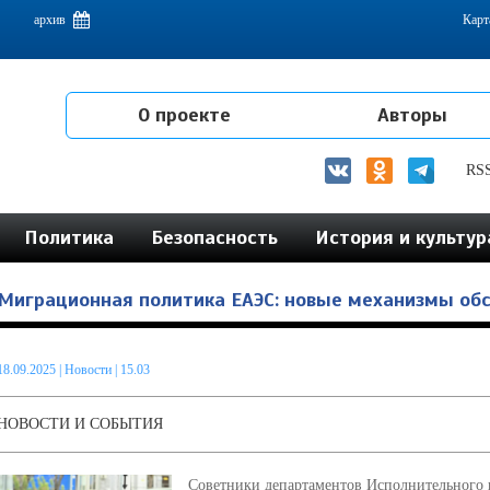
емам интеграции на постсоветском пространстве
архив
Карт
О проекте
Авторы
RS
Политика
Безопасность
История и культур
Миграционная политика ЕАЭС: новые механизмы обс
18.09.2025
|
Новости
| 15.03
НОВОСТИ И СОБЫТИЯ
Советники департаментов Исполнительного 