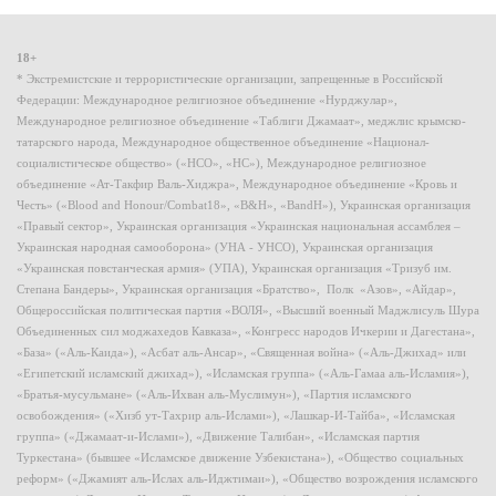
18+
* Экстремистские и террористические организации, запрещенные в Российской
Федерации: Международное религиозное объединение «Нурджулар»,
Международное религиозное объединение «Таблиги Джамаат», меджлис крымско-
татарского народа, Международное общественное объединение «Национал-
социалистическое общество» («НСО», «НС»), Международное религиозное
объединение «Ат-Такфир Валь-Хиджра», Международное объединение «Кровь и
Честь» («Blood and Honour/Combat18», «B&H», «BandH»), Украинская организация
«Правый сектор», Украинская организация «Украинская национальная ассамблея –
Украинская народная самооборона» (УНА - УНСО), Украинская организация
«Украинская повстанческая армия» (УПА), Украинская организация «Тризуб им.
Степана Бандеры», Украинская организация «Братство», Полк «Азов», «Айдар»,
Общероссийская политическая партия «ВОЛЯ», «Высший военный Маджлисуль Шура
Объединенных сил моджахедов Кавказа», «Конгресс народов Ичкерии и Дагестана»,
«База» («Аль-Каида»), «Асбат аль-Ансар», «Священная война» («Аль-Джихад» или
«Египетский исламский джихад»), «Исламская группа» («Аль-Гамаа аль-Исламия»),
«Братья-мусульмане» («Аль-Ихван аль-Муслимун»), «Партия исламского
освобождения» («Хизб ут-Тахрир аль-Ислами»), «Лашкар-И-Тайба», «Исламская
группа» («Джамаат-и-Ислами»), «Движение Талибан», «Исламская партия
Туркестана» (бывшее «Исламское движение Узбекистана»), «Общество социальных
реформ» («Джамият аль-Ислах аль-Иджтимаи»), «Общество возрождения исламского