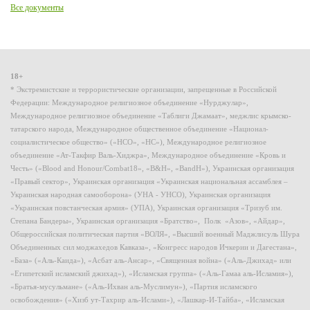
Все документы
18+
* Экстремистские и террористические организации, запрещенные в Российской
Федерации: Международное религиозное объединение «Нурджулар»,
Международное религиозное объединение «Таблиги Джамаат», меджлис крымско-
татарского народа, Международное общественное объединение «Национал-
социалистическое общество» («НСО», «НС»), Международное религиозное
объединение «Ат-Такфир Валь-Хиджра», Международное объединение «Кровь и
Честь» («Blood and Honour/Combat18», «B&H», «BandH»), Украинская организация
«Правый сектор», Украинская организация «Украинская национальная ассамблея –
Украинская народная самооборона» (УНА - УНСО), Украинская организация
«Украинская повстанческая армия» (УПА), Украинская организация «Тризуб им.
Степана Бандеры», Украинская организация «Братство», Полк «Азов», «Айдар»,
Общероссийская политическая партия «ВОЛЯ», «Высший военный Маджлисуль Шура
Объединенных сил моджахедов Кавказа», «Конгресс народов Ичкерии и Дагестана»,
«База» («Аль-Каида»), «Асбат аль-Ансар», «Священная война» («Аль-Джихад» или
«Египетский исламский джихад»), «Исламская группа» («Аль-Гамаа аль-Исламия»),
«Братья-мусульмане» («Аль-Ихван аль-Муслимун»), «Партия исламского
освобождения» («Хизб ут-Тахрир аль-Ислами»), «Лашкар-И-Тайба», «Исламская