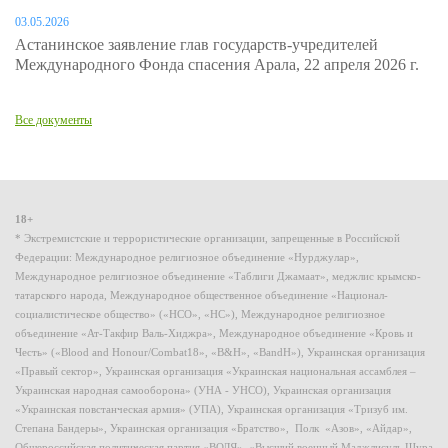
03.05.2026
Астанинское заявление глав государств-учредителей
Международного Фонда спасения Арала, 22 апреля 2026 г.
Все документы
18+
* Экстремистские и террористические организации, запрещенные в Российской
Федерации: Международное религиозное объединение «Нурджулар»,
Международное религиозное объединение «Таблиги Джамаат», меджлис крымско-
татарского народа, Международное общественное объединение «Национал-
социалистическое общество» («НСО», «НС»), Международное религиозное
объединение «Ат-Такфир Валь-Хиджра», Международное объединение «Кровь и
Честь» («Blood and Honour/Combat18», «B&H», «BandH»), Украинская организация
«Правый сектор», Украинская организация «Украинская национальная ассамблея –
Украинская народная самооборона» (УНА - УНСО), Украинская организация
«Украинская повстанческая армия» (УПА), Украинская организация «Тризуб им.
Степана Бандеры», Украинская организация «Братство», Полк «Азов», «Айдар»,
Общероссийская политическая партия «ВОЛЯ», «Высший военный Маджлисуль Шура