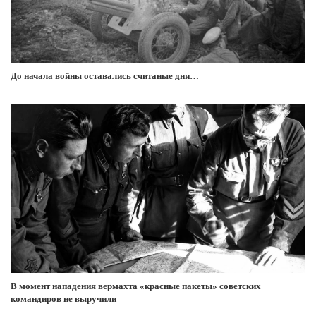
До начала войны оставались считаные дни…
В момент нападения вермахта «красные пакеты» советских
командиров не выручили