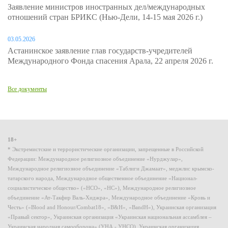
Заявление министров иностранных дел/международных
отношений стран БРИКС (Нью-Дели, 14-15 мая 2026 г.)
03.05.2026
Астанинское заявление глав государств-учредителей
Международного Фонда спасения Арала, 22 апреля 2026 г.
Все документы
18+
* Экстремистские и террористические организации, запрещенные в Российской
Федерации: Международное религиозное объединение «Нурджулар»,
Международное религиозное объединение «Таблиги Джамаат», меджлис крымско-
татарского народа, Международное общественное объединение «Национал-
социалистическое общество» («НСО», «НС»), Международное религиозное
объединение «Ат-Такфир Валь-Хиджра», Международное объединение «Кровь и
Честь» («Blood and Honour/Combat18», «B&H», «BandH»), Украинская организация
«Правый сектор», Украинская организация «Украинская национальная ассамблея –
Украинская народная самооборона» (УНА - УНСО), Украинская организация