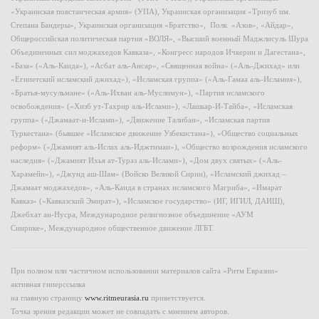
«Украинская повстанческая армия» (УПА), Украинская организация «Тризуб им.
Степана Бандеры», Украинская организация «Братство», Полк «Азов», «Айдар»,
Общероссийская политическая партия «ВОЛЯ», «Высший военный Маджлисуль Шура
Объединенных сил моджахедов Кавказа», «Конгресс народов Ичкерии и Дагестана»,
«База» («Аль-Каида»), «Асбат аль-Ансар», «Священная война» («Аль-Джихад» или
«Египетский исламский джихад»), «Исламская группа» («Аль-Гамаа аль-Исламия»),
«Братья-мусульмане» («Аль-Ихван аль-Муслимун»), «Партия исламского
освобождения» («Хизб ут-Тахрир аль-Ислами»), «Лашкар-И-Тайба», «Исламская
группа» («Джамаат-и-Ислами»), «Движение Талибан», «Исламская партия
Туркестана» (бывшее «Исламское движение Узбекистана»), «Общество социальных
реформ» («Джамият аль-Ислах аль-Иджтимаи»), «Общество возрождения исламского
наследия» («Джамият Ихья ат-Тураз аль-Ислами»), «Дом двух святых» («Аль-
Харамейн»), «Джунд аш-Шам» (Войско Великой Сирии), «Исламский джихад –
Джамаат моджахедов», «Аль-Каида в странах исламского Магриба», «Имарат
Кавказ» («Кавказский Эмират»), «Исламское государство» (ИГ, ИГИЛ, ДАИШ),
Джебхат ан-Нусра, Международное религиозное объединение «АУМ
Синрике», Международное общественное движение ЛГБТ.
При полном или частичном использовании материалов сайта «Ритм Евразии»
активная гиперссылка
на главную страницу
www.ritmeurasia.ru
приветствуется.
Точка зрения редакции может не совпадать с мнением авторов.