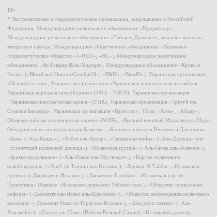
18+
* Экстремистские и террористические организации, запрещенные в Российской
Федерации: Международное религиозное объединение «Нурджулар»,
Международное религиозное объединение «Таблиги Джамаат», меджлис крымско-
татарского народа, Международное общественное объединение «Национал-
социалистическое общество» («НСО», «НС»), Международное религиозное
объединение «Ат-Такфир Валь-Хиджра», Международное объединение «Кровь и
Честь» («Blood and Honour/Combat18», «B&H», «BandH»), Украинская организация
«Правый сектор», Украинская организация «Украинская национальная ассамблея –
Украинская народная самооборона» (УНА - УНСО), Украинская организация
«Украинская повстанческая армия» (УПА), Украинская организация «Тризуб им.
Степана Бандеры», Украинская организация «Братство», Полк «Азов», «Айдар»,
Общероссийская политическая партия «ВОЛЯ», «Высший военный Маджлисуль Шура
Объединенных сил моджахедов Кавказа», «Конгресс народов Ичкерии и Дагестана»,
«База» («Аль-Каида»), «Асбат аль-Ансар», «Священная война» («Аль-Джихад» или
«Египетский исламский джихад»), «Исламская группа» («Аль-Гамаа аль-Исламия»),
«Братья-мусульмане» («Аль-Ихван аль-Муслимун»), «Партия исламского
освобождения» («Хизб ут-Тахрир аль-Ислами»), «Лашкар-И-Тайба», «Исламская
группа» («Джамаат-и-Ислами»), «Движение Талибан», «Исламская партия
Туркестана» (бывшее «Исламское движение Узбекистана»), «Общество социальных
реформ» («Джамият аль-Ислах аль-Иджтимаи»), «Общество возрождения исламского
наследия» («Джамият Ихья ат-Тураз аль-Ислами»), «Дом двух святых» («Аль-
Харамейн»), «Джунд аш-Шам» (Войско Великой Сирии), «Исламский джихад –