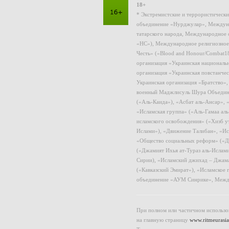
18+
* Экстремистские и террористическ
объединение «Нурджулар», Междуна
татарского народа, Международное 
«НС»), Международное религиозное
Честь» («Blood and Honour/Combat1
организация «Украинская националь
организация «Украинская повстанчес
Украинская организация «Братство»
военный Маджлисуль Шура Объединен
(«Аль-Каида»), «Асбат аль-Ансар»,
«Исламская группа» («Аль-Гамаа ал
исламского освобождения» («Хизб у
Ислами»), «Движение Талибан», «Ис
«Общество социальных реформ» («Дж
(«Джамият Ихья ат-Тураз аль-Ислам
Сирии), «Исламский джихад – Джама
(«Кавказский Эмират»), «Исламское
объединение «АУМ Синрике», Межд
При полном или частичном использов
на главную страницу
www.ritmeurasia