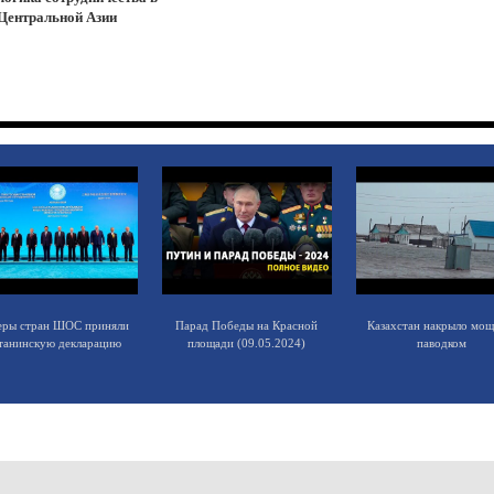
Центральной Азии
еры стран ШОС приняли
Парад Победы на Красной
Казахстан накрыло мо
танинскую декларацию
площади (09.05.2024)
паводком