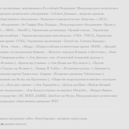
ие организации, запрещенные в Российской Федерации: Международное религиозное
родное религиозное объединение «Таблиги Джамаат», меджлис крымско-
общественное объединение «Национал-социалистическое общество» («НСО»,
 объединение «Ат-Такфир Валь-Хиджра», Международное объединение «Кровь и
8», «B&H», «BandH»), Украинская организация «Правый сектор», Украинская
ная ассамблея – Украинская народная самооборона» (УНА - УНСО), Украинская
кая армия» (УПА), Украинская организация «Тризуб им. Степана Бандеры»,
, Полк «Азов», «Айдар», Общероссийская политическая партия «ВОЛЯ», «Высший
ных сил моджахедов Кавказа», «Конгресс народов Ичкерии и Дагестана», «База»
 «Священная война» («Аль-Джихад» или «Египетский исламский джихад»),
ь-Исламия»), «Братья-мусульмане» («Аль-Ихван аль-Муслимун»), «Партия
т-Тахрир аль-Ислами»), «Лашкар-И-Тайба», «Исламская группа» («Джамаат-и-
ламская партия Туркестана» (бывшее «Исламское движение Узбекистана»),
амият аль-Ислах аль-Иджтимаи»), «Общество возрождения исламского наследия»
и»), «Дом двух святых» («Аль-Харамейн»), «Джунд аш-Шам» (Войско Великой
ат моджахедов», «Аль-Каида в странах исламского Магриба», «Имарат Кавказ»
 государство» (ИГ, ИГИЛ, ДАИШ), Джебхат ан-Нусра, Международное религиозное
ународное общественное движение ЛГБТ.
ании материалов сайта «Ритм Евразии» активная гиперссылка
.ru
приветствуется.