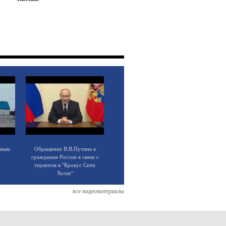
щным
Обращение В.В.Путина к
гражданам России в связи с
терактом в "Крокус Сити
Холле"
все видеоматериалы