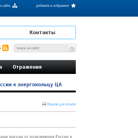
а сайта
добавить в избранное
Контакты
S
а
Отражения
сии к энергокольцу ЦА
Версия для печати
ьные выгоды от подключения России к