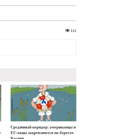
112
Срединный коридор: американцы и
е
ЕС-овцы закрепляются на берегах
Каспия