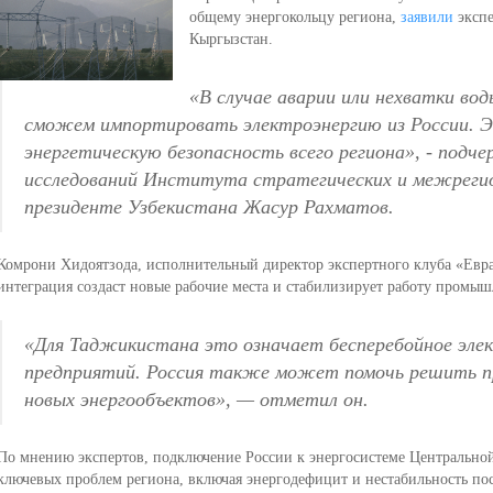
общему энергокольцу региона,
заявили
экспе
Кыргызстан.
«В случае аварии или нехватки вод
сможем импортировать электроэнергию из России. 
энергетическую безопасность всего региона», -
подчер
исследований Института стратегических и межрегио
президенте Узбекистана Жасур Рахматов.
Комрони Хидоятзода, исполнительный директор экспертного клуба «Евраз
интеграция создаст новые рабочие места и стабилизирует работу промы
«Для Таджикистана это означает бесперебойное эл
предприятий. Россия также может помочь решить п
новых энергообъектов»
, — отметил он.
По мнению экспертов, подключение России к энергосистеме Центральной
ключевых проблем региона, включая энергодефицит и нестабильность пос