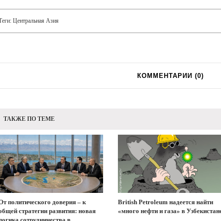
Теги:
Центральная Азия
КОММЕНТАРИИ (
0
)
ТАКЖЕ ПО ТЕМЕ
От политического доверия – к
British Petroleum надеется найти
общей стратегии развития: новая
«много нефти и газа» в Узбекистан
логика сотрудничества в