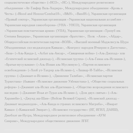
социалистическое общество» («НСО», «НС»), Международное религиозное
объединение «Ат-Такфир Валь-Хиджра», Международное объединение «Кровь и
Честь» («Blood and Honour/Combat18», «B&H», «BandH»), Украинская организация
«Правый сектор», Украинская организация «Украинская национальная ассамблея –
Украинская народная самооборона» (УНА - УНСО), Украинская организация
«Украинская повстанческая армия» (УПА), Украинская организация «Тризуб им.
Степана Бандеры», Украинская организация «Братство», Полк «Азов», «Айдар»,
Общероссийская политическая партия «ВОЛЯ», «Высший военный Маджлисуль Шура
Объединенных сил моджахедов Кавказа», «Конгресс народов Ичкерии и Дагестана»,
«База» («Аль-Каида»), «Асбат аль-Ансар», «Священная война» («Аль-Джихад» или
«Египетский исламский джихад»), «Исламская группа» («Аль-Гамаа аль-Исламия»),
«Братья-мусульмане» («Аль-Ихван аль-Муслимун»), «Партия исламского
освобождения» («Хизб ут-Тахрир аль-Ислами»), «Лашкар-И-Тайба», «Исламская
группа» («Джамаат-и-Ислами»), «Движение Талибан», «Исламская партия
Туркестана» (бывшее «Исламское движение Узбекистана»), «Общество социальных
реформ» («Джамият аль-Ислах аль-Иджтимаи»), «Общество возрождения исламского
наследия» («Джамият Ихья ат-Тураз аль-Ислами»), «Дом двух святых» («Аль-
Харамейн»), «Джунд аш-Шам» (Войско Великой Сирии), «Исламский джихад –
Джамаат моджахедов», «Аль-Каида в странах исламского Магриба», «Имарат
Кавказ» («Кавказский Эмират»), «Исламское государство» (ИГ, ИГИЛ, ДАИШ),
Джебхат ан-Нусра, Международное религиозное объединение «АУМ
Синрике», Международное общественное движение ЛГБТ.