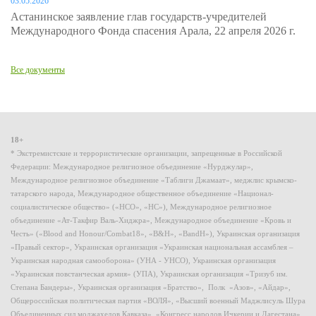
03.05.2026
Астанинское заявление глав государств-учредителей
Международного Фонда спасения Арала, 22 апреля 2026 г.
Все документы
18+
* Экстремистские и террористические организации, запрещенные в Российской
Федерации: Международное религиозное объединение «Нурджулар»,
Международное религиозное объединение «Таблиги Джамаат», меджлис крымско-
татарского народа, Международное общественное объединение «Национал-
социалистическое общество» («НСО», «НС»), Международное религиозное
объединение «Ат-Такфир Валь-Хиджра», Международное объединение «Кровь и
Честь» («Blood and Honour/Combat18», «B&H», «BandH»), Украинская организация
«Правый сектор», Украинская организация «Украинская национальная ассамблея –
Украинская народная самооборона» (УНА - УНСО), Украинская организация
«Украинская повстанческая армия» (УПА), Украинская организация «Тризуб им.
Степана Бандеры», Украинская организация «Братство», Полк «Азов», «Айдар»,
Общероссийская политическая партия «ВОЛЯ», «Высший военный Маджлисуль Шура
Объединенных сил моджахедов Кавказа», «Конгресс народов Ичкерии и Дагестана»,