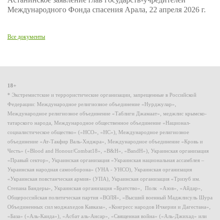
Международного Фонда спасения Арала, 22 апреля 2026 г.
Все документы
18+
* Экстремистские и террористические организации, запрещенные в Российской
Федерации: Международное религиозное объединение «Нурджулар»,
Международное религиозное объединение «Таблиги Джамаат», меджлис крымско-
татарского народа, Международное общественное объединение «Национал-
социалистическое общество» («НСО», «НС»), Международное религиозное
объединение «Ат-Такфир Валь-Хиджра», Международное объединение «Кровь и
Честь» («Blood and Honour/Combat18», «B&H», «BandH»), Украинская организация
«Правый сектор», Украинская организация «Украинская национальная ассамблея –
Украинская народная самооборона» (УНА - УНСО), Украинская организация
«Украинская повстанческая армия» (УПА), Украинская организация «Тризуб им.
Степана Бандеры», Украинская организация «Братство», Полк «Азов», «Айдар»,
Общероссийская политическая партия «ВОЛЯ», «Высший военный Маджлисуль Шура
Объединенных сил моджахедов Кавказа», «Конгресс народов Ичкерии и Дагестана»,
«База» («Аль-Каида»), «Асбат аль-Ансар», «Священная война» («Аль-Джихад» или