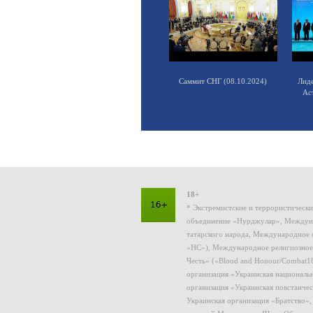
Саммит СНГ (08.10.2024)
Лид
Ас
18+
* Экстремистские и террористическ
объединение «Нурджулар», Междуна
татарского народа, Международное 
«НС»), Международное религиозное
Честь» («Blood and Honour/Combat1
организация «Украинская националь
организация «Украинская повстанчес
Украинская организация «Братство»