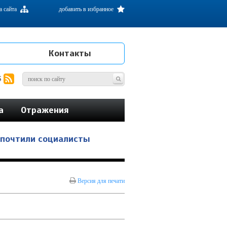
а сайта
добавить в избранное
Контакты
S
а
Отражения
 почтили социалисты
Версия для печати