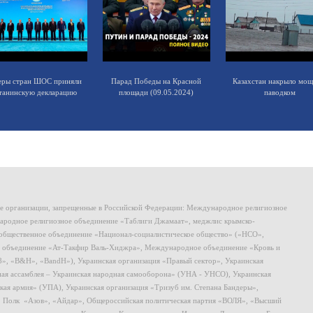
еры стран ШОС приняли
Парад Победы на Красной
Казахстан накрыло мо
танинскую декларацию
площади (09.05.2024)
паводком
ие организации, запрещенные в Российской Федерации: Международное религиозное
родное религиозное объединение «Таблиги Джамаат», меджлис крымско-
общественное объединение «Национал-социалистическое общество» («НСО»,
 объединение «Ат-Такфир Валь-Хиджра», Международное объединение «Кровь и
8», «B&H», «BandH»), Украинская организация «Правый сектор», Украинская
ная ассамблея – Украинская народная самооборона» (УНА - УНСО), Украинская
кая армия» (УПА), Украинская организация «Тризуб им. Степана Бандеры»,
, Полк «Азов», «Айдар», Общероссийская политическая партия «ВОЛЯ», «Высший