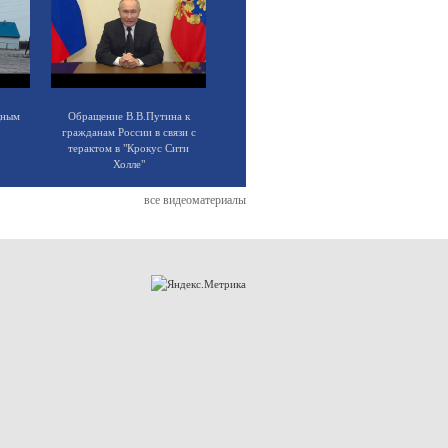
щным
Обращение В.В.Путина к
гражданам России в связи с
терактом в "Крокус Сити
Холле"
все видеоматериалы