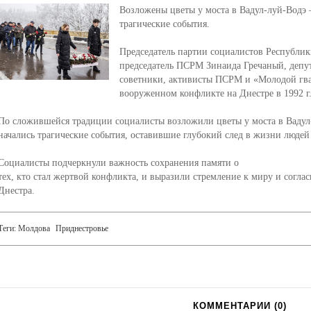
Возложены цветы у моста в Вадул-луй-Водэ – 
трагические события.
Председатель партии социалистов Республи
председатель ПСРМ Зинаида Гречаный, депу
советники, активисты ПСРМ и «Молодой гв
вооруженном конфликте на Днестре в 1992 г
По сложившейся традиции социалисты возложили цветы у моста в Вадул-лу
начались трагические события, оставившие глубокий след в жизни людей
Социалисты подчеркнули важность сохранения памяти о
тех, кто стал жертвой конфликта, и выразили стремление к миру и соглас
Днестра.
Теги:
Молдова
Приднестровье
КОММЕНТАРИИ (
0
)