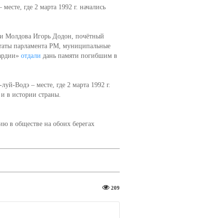
месте, где 2 марта 1992 г. начались
ки Молдова Игорь Додон, почётный
таты парламента РМ, муниципальные
ардии»
отдали
дань памяти погибшим в
.
й-Водэ – месте, где 2 марта 1992 г.
 и в истории страны.
ию в обществе на обоих берегах
209