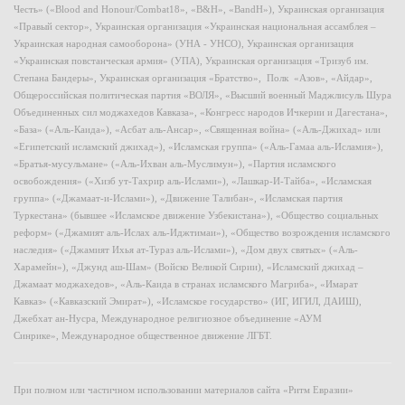
Честь» («Blood and Honour/Combat18», «B&H», «BandH»), Украинская организация
«Правый сектор», Украинская организация «Украинская национальная ассамблея –
Украинская народная самооборона» (УНА - УНСО), Украинская организация
«Украинская повстанческая армия» (УПА), Украинская организация «Тризуб им.
Степана Бандеры», Украинская организация «Братство», Полк «Азов», «Айдар»,
Общероссийская политическая партия «ВОЛЯ», «Высший военный Маджлисуль Шура
Объединенных сил моджахедов Кавказа», «Конгресс народов Ичкерии и Дагестана»,
«База» («Аль-Каида»), «Асбат аль-Ансар», «Священная война» («Аль-Джихад» или
«Египетский исламский джихад»), «Исламская группа» («Аль-Гамаа аль-Исламия»),
«Братья-мусульмане» («Аль-Ихван аль-Муслимун»), «Партия исламского
освобождения» («Хизб ут-Тахрир аль-Ислами»), «Лашкар-И-Тайба», «Исламская
группа» («Джамаат-и-Ислами»), «Движение Талибан», «Исламская партия
Туркестана» (бывшее «Исламское движение Узбекистана»), «Общество социальных
реформ» («Джамият аль-Ислах аль-Иджтимаи»), «Общество возрождения исламского
наследия» («Джамият Ихья ат-Тураз аль-Ислами»), «Дом двух святых» («Аль-
Харамейн»), «Джунд аш-Шам» (Войско Великой Сирии), «Исламский джихад –
Джамаат моджахедов», «Аль-Каида в странах исламского Магриба», «Имарат
Кавказ» («Кавказский Эмират»), «Исламское государство» (ИГ, ИГИЛ, ДАИШ),
Джебхат ан-Нусра, Международное религиозное объединение «АУМ
Синрике», Международное общественное движение ЛГБТ.
При полном или частичном использовании материалов сайта «Ритм Евразии»