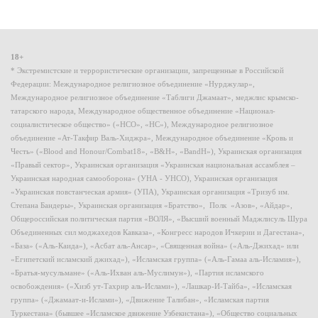
18+
* Экстремистские и террористические организации, запрещенные в Российской
Федерации: Международное религиозное объединение «Нурджулар»,
Международное религиозное объединение «Таблиги Джамаат», меджлис крымско-
татарского народа, Международное общественное объединение «Национал-
социалистическое общество» («НСО», «НС»), Международное религиозное
объединение «Ат-Такфир Валь-Хиджра», Международное объединение «Кровь и
Честь» («Blood and Honour/Combat18», «B&H», «BandH»), Украинская организация
«Правый сектор», Украинская организация «Украинская национальная ассамблея –
Украинская народная самооборона» (УНА - УНСО), Украинская организация
«Украинская повстанческая армия» (УПА), Украинская организация «Тризуб им.
Степана Бандеры», Украинская организация «Братство», Полк «Азов», «Айдар»,
Общероссийская политическая партия «ВОЛЯ», «Высший военный Маджлисуль Шура
Объединенных сил моджахедов Кавказа», «Конгресс народов Ичкерии и Дагестана»,
«База» («Аль-Каида»), «Асбат аль-Ансар», «Священная война» («Аль-Джихад» или
«Египетский исламский джихад»), «Исламская группа» («Аль-Гамаа аль-Исламия»),
«Братья-мусульмане» («Аль-Ихван аль-Муслимун»), «Партия исламского
освобождения» («Хизб ут-Тахрир аль-Ислами»), «Лашкар-И-Тайба», «Исламская
группа» («Джамаат-и-Ислами»), «Движение Талибан», «Исламская партия
Туркестана» (бывшее «Исламское движение Узбекистана»), «Общество социальных