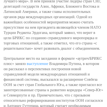
лучшего мира». В нем приняли участие лидеры стран СНГ,
делегаций государств Азии, Африки, Ближнего Востока и
Латинской Америки, а также главы исполнительных
органов ряда международных организаций. Одной из
важнейших особенностей мероприятия можно считать
присутствие на нем президента являющейся членом НАТО
Турции Реджепа Эрдогана, который заявил, что верит в
цели БРИКС по созданию справедливого миропорядка и
торговых отношений, а также отметил, что его страна «с
решительностью» хочет развивать диалог с объединением.
Центральное место на заседании в формате «аутрич/БРИКС
плюс» заняло
выступление
Владимира Путина, в котором
он рассказал о перспективах построения новой
справедливой модели международных отношений и
финансовой системы, высказался за расширение Совбеза
ООН за счет стран Глобального Юга, а также пригласил все
заинтересованные страны к развитию коридора «Север-Юг»
и Севморпути и пр. Примечательно, что с призывом
относительно реформирования институтов ООН согласился
и Антониу Гуттериш, который считает необходимым