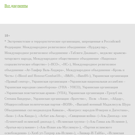
Все документы
18+
* Экстремистские и террористические организации, запрещенные в Российской
Федерации: Международное религиозное объединение «Нурджулар»,
Международное религиозное объединение «Таблиги Джамаат», меджлис крымско-
татарского народа, Международное общественное объединение «Национал-
социалистическое общество» («НСО», «НС»), Международное религиозное
объединение «Ат-Такфир Валь-Хиджра», Международное объединение «Кровь и
Честь» («Blood and Honour/Combat18», «B&H», «BandH»), Украинская организация
«Правый сектор», Украинская организация «Украинская национальная ассамблея –
Украинская народная самооборона» (УНА - УНСО), Украинская организация
«Украинская повстанческая армия» (УПА), Украинская организация «Тризуб им.
Степана Бандеры», Украинская организация «Братство», Полк «Азов», «Айдар»,
Общероссийская политическая партия «ВОЛЯ», «Высший военный Маджлисуль Шура
Объединенных сил моджахедов Кавказа», «Конгресс народов Ичкерии и Дагестана»,
«База» («Аль-Каида»), «Асбат аль-Ансар», «Священная война» («Аль-Джихад» или
«Египетский исламский джихад»), «Исламская группа» («Аль-Гамаа аль-Исламия»),
«Братья-мусульмане» («Аль-Ихван аль-Муслимун»), «Партия исламского
освобождения» («Хизб ут-Тахрир аль-Ислами»), «Лашкар-И-Тайба», «Исламская