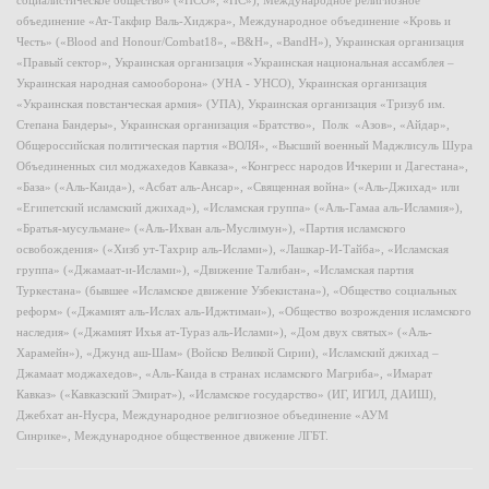
социалистическое общество» («НСО», «НС»), Международное религиозное
объединение «Ат-Такфир Валь-Хиджра», Международное объединение «Кровь и
Честь» («Blood and Honour/Combat18», «B&H», «BandH»), Украинская организация
«Правый сектор», Украинская организация «Украинская национальная ассамблея –
Украинская народная самооборона» (УНА - УНСО), Украинская организация
«Украинская повстанческая армия» (УПА), Украинская организация «Тризуб им.
Степана Бандеры», Украинская организация «Братство», Полк «Азов», «Айдар»,
Общероссийская политическая партия «ВОЛЯ», «Высший военный Маджлисуль Шура
Объединенных сил моджахедов Кавказа», «Конгресс народов Ичкерии и Дагестана»,
«База» («Аль-Каида»), «Асбат аль-Ансар», «Священная война» («Аль-Джихад» или
«Египетский исламский джихад»), «Исламская группа» («Аль-Гамаа аль-Исламия»),
«Братья-мусульмане» («Аль-Ихван аль-Муслимун»), «Партия исламского
освобождения» («Хизб ут-Тахрир аль-Ислами»), «Лашкар-И-Тайба», «Исламская
группа» («Джамаат-и-Ислами»), «Движение Талибан», «Исламская партия
Туркестана» (бывшее «Исламское движение Узбекистана»), «Общество социальных
реформ» («Джамият аль-Ислах аль-Иджтимаи»), «Общество возрождения исламского
наследия» («Джамият Ихья ат-Тураз аль-Ислами»), «Дом двух святых» («Аль-
Харамейн»), «Джунд аш-Шам» (Войско Великой Сирии), «Исламский джихад –
Джамаат моджахедов», «Аль-Каида в странах исламского Магриба», «Имарат
Кавказ» («Кавказский Эмират»), «Исламское государство» (ИГ, ИГИЛ, ДАИШ),
Джебхат ан-Нусра, Международное религиозное объединение «АУМ
Синрике», Международное общественное движение ЛГБТ.