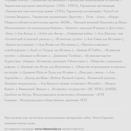
«Правый сектор», Украинская организация «Украинская национальная ассамблея –
Украинская народная самооборона» (УНА - УНСО), Украинская организация
«Украинская повстанческая армия» (УПА), Украинская организация «Тризуб им.
Степана Бандеры», Украинская организация «Братство», Полк «Азов», «Айдар»,
Общероссийская политическая партия «ВОЛЯ», «Высший военный Маджлисуль Шура
Объединенных сил моджахедов Кавказа», «Конгресс народов Ичкерии и Дагестана»,
«База» («Аль-Каида»), «Асбат аль-Ансар», «Священная война» («Аль-Джихад» или
«Египетский исламский джихад»), «Исламская группа» («Аль-Гамаа аль-Исламия»),
«Братья-мусульмане» («Аль-Ихван аль-Муслимун»), «Партия исламского
освобождения» («Хизб ут-Тахрир аль-Ислами»), «Лашкар-И-Тайба», «Исламская
группа» («Джамаат-и-Ислами»), «Движение Талибан», «Исламская партия
Туркестана» (бывшее «Исламское движение Узбекистана»), «Общество социальных
реформ» («Джамият аль-Ислах аль-Иджтимаи»), «Общество возрождения исламского
наследия» («Джамият Ихья ат-Тураз аль-Ислами»), «Дом двух святых» («Аль-
Харамейн»), «Джунд аш-Шам» (Войско Великой Сирии), «Исламский джихад –
Джамаат моджахедов», «Аль-Каида в странах исламского Магриба», «Имарат
Кавказ» («Кавказский Эмират»), «Исламское государство» (ИГ, ИГИЛ, ДАИШ),
Джебхат ан-Нусра, Международное религиозное объединение «АУМ
Синрике», Международное общественное движение ЛГБТ.
При полном или частичном использовании материалов сайта «Ритм Евразии»
активная гиперссылка
на главную страницу
www.ritmeurasia.ru
приветствуется.