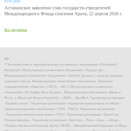
03.05.2026
Астанинское заявление глав государств-учредителей
Международного Фонда спасения Арала, 22 апреля 2026 г.
Все документы
18+
* Экстремистские и террористические организации, запрещенные в Российской
Федерации: Международное религиозное объединение «Нурджулар»,
Международное религиозное объединение «Таблиги Джамаат», меджлис крымско-
татарского народа, Международное общественное объединение «Национал-
социалистическое общество» («НСО», «НС»), Международное религиозное
объединение «Ат-Такфир Валь-Хиджра», Международное объединение «Кровь и
Честь» («Blood and Honour/Combat18», «B&H», «BandH»), Украинская организация
«Правый сектор», Украинская организация «Украинская национальная ассамблея –
Украинская народная самооборона» (УНА - УНСО), Украинская организация
«Украинская повстанческая армия» (УПА), Украинская организация «Тризуб им.
Степана Бандеры», Украинская организация «Братство», Полк «Азов», «Айдар»,
Общероссийская политическая партия «ВОЛЯ», «Высший военный Маджлисуль Шура