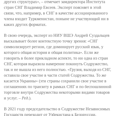
других структурах», – отмечает замдиректора Института
стран СНГ Владимир Евсеев. Эксперт поясняет в этой
связи, что, например, в СНГ в качестве ассоциированного
члена входит Туркменистан, поныне не участвующий ни в
каких других форматах.
В свою очередь, эксперт из НИУ ВШЭ Андрей Суздальцев
высказывает более контекстную точку зрения: «СНГ
символизирует регион, где доминирует русский язык, у
которого общая история и общая политика». Если же
говорить в более прикладном аспекте, то ни одна из стран
СНГ, которая выразила намерение покинуть Содружество,
так и не вышла из него полностью. «Грузия, выходя из СНГ,
оставила свое участие в части статей Содружества. То же
касается Украины» (эти страны сохранили свое участие в
соглашениях по транзиту в рамках СНГ и по беспошлинной
торговле внутри Содружества некоторыми видами товаров
и услуг. –
Ред.
).
В 2021 году председательство в Содружестве Независимых
Государств переходит от Узбекистана к Белоруссии.