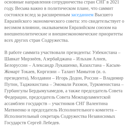
основные направления сотрудничества стран СНГ в 2021
году. Весьма важно в политическом плане, что саммит
состоялся вслед за расширенным
заседанием
Высшего
Евразийского экономического совета: это свидетельствует о
весомом влиянии, оказываемом Евразийском союзом на
внешнеполитические и внешнеэкономические приоритеты
всех других стран Содружества.
В работе саммита участвовали президенты: Узбекистана –
Шавкат Мирзиёев, Азербайджана – Ильхам Алиев,
Белоруссии – Александр Лукашенко, Казахстана – Касым-
Жомарт Токаев, Киргизии – Талант Мамытов (и. о.
президента), Молдавии – Игорь Додон, России – Владимир
Путин, Таджикистана – Эмомали Рахмон, Туркменистана –
Гурбангулы Бердымухамедов, а также председатель Совета
Федерации, председатель Совета Межпарламентской
ассамблеи государств – участников СНГ Валентина
Матвиенко и председатель Исполнительного комитета –
Исполнительный секретарь Содружества Независимых
Государств Сергей Лебедев.