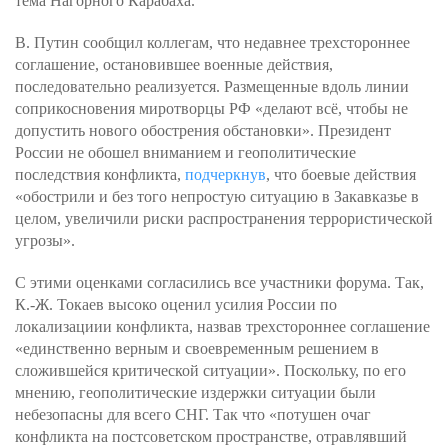
тема Нагорного Карабаха.
В. Путин сообщил коллегам, что недавнее трехстороннее
соглашение, остановившее военные действия,
последовательно реализуется. Размещенные вдоль линии
соприкосновения миротворцы РФ «делают всё, чтобы не
допустить нового обострения обстановки». Президент
России не обошел вниманием и геополитические
последствия конфликта,
подчеркнув
, что боевые действия
«обострили и без того непростую ситуацию в Закавказье в
целом, увеличили риски распространения террористической
угрозы».
С этими оценками согласились все участники форума. Так,
К.-Ж. Токаев высоко оценил усилия России по
локализациии конфликта, назвав трехстороннее соглашение
«единственно верным и своевременным решением в
сложившейся критической ситуации». Поскольку, по его
мнению, геополитические издержки ситуации были
небезопасны для всего СНГ. Так что «потушен очаг
конфликта на постсоветском пространстве, отравлявший