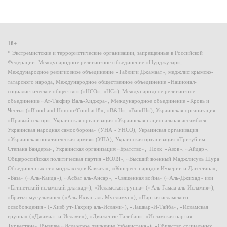
18+
* Экстремистские и террористические организации, запрещенные в Российской
Федерации: Международное религиозное объединение «Нурджулар»,
Международное религиозное объединение «Таблиги Джамаат», меджлис крымско-
татарского народа, Международное общественное объединение «Национал-
социалистическое общество» («НСО», «НС»), Международное религиозное
объединение «Ат-Такфир Валь-Хиджра», Международное объединение «Кровь и
Честь» («Blood and Honour/Combat18», «B&H», «BandH»), Украинская организация
«Правый сектор», Украинская организация «Украинская национальная ассамблея –
Украинская народная самооборона» (УНА - УНСО), Украинская организация
«Украинская повстанческая армия» (УПА), Украинская организация «Тризуб им.
Степана Бандеры», Украинская организация «Братство», Полк «Азов», «Айдар»,
Общероссийская политическая партия «ВОЛЯ», «Высший военный Маджлисуль Шура
Объединенных сил моджахедов Кавказа», «Конгресс народов Ичкерии и Дагестана»,
«База» («Аль-Каида»), «Асбат аль-Ансар», «Священная война» («Аль-Джихад» или
«Египетский исламский джихад»), «Исламская группа» («Аль-Гамаа аль-Исламия»),
«Братья-мусульмане» («Аль-Ихван аль-Муслимун»), «Партия исламского
освобождения» («Хизб ут-Тахрир аль-Ислами»), «Лашкар-И-Тайба», «Исламская
группа» («Джамаат-и-Ислами»), «Движение Талибан», «Исламская партия
Туркестана» (бывшее «Исламское движение Узбекистана»), «Общество социальных