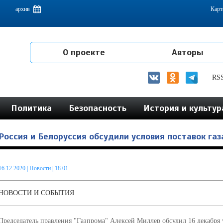
емам интеграции на постсоветском пространстве
архив
Карт
О проекте
Авторы
RS
Политика
Безопасность
История и культур
Россия и Белоруссия обсудили условия поставок газа
16.12.2020
|
Новости
| 18.01
НОВОСТИ И СОБЫТИЯ
Председатель правления "Газпрома" Алексей Миллер обсудил 16 декабря у