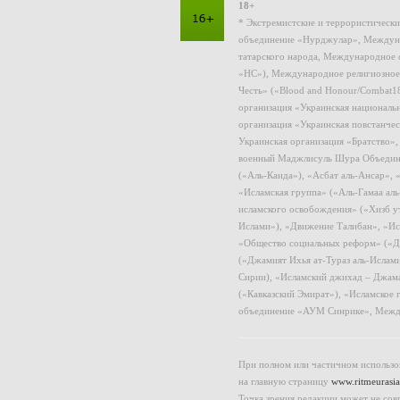
18+
* Экстремистские и террористическ
объединение «Нурджулар», Междуна
татарского народа, Международное 
«НС»), Международное религиозное
Честь» («Blood and Honour/Combat1
организация «Украинская националь
организация «Украинская повстанчес
Украинская организация «Братство»
военный Маджлисуль Шура Объединен
(«Аль-Каида»), «Асбат аль-Ансар»,
«Исламская группа» («Аль-Гамаа ал
исламского освобождения» («Хизб у
Ислами»), «Движение Талибан», «Ис
«Общество социальных реформ» («Дж
(«Джамият Ихья ат-Тураз аль-Ислам
Сирии), «Исламский джихад – Джама
(«Кавказский Эмират»), «Исламское
объединение «АУМ Синрике», Межд
При полном или частичном использов
на главную страницу
www.ritmeurasia
Точка зрения редакции может не сов