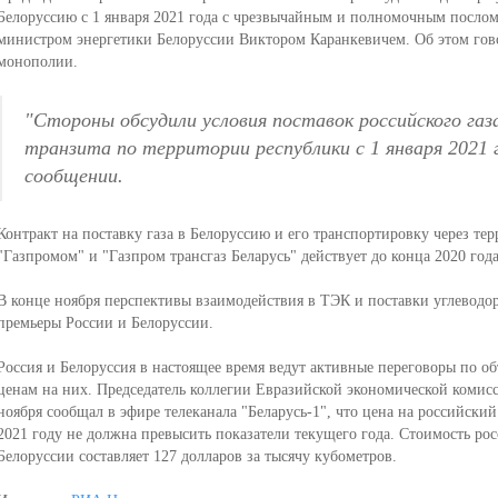
Белоруссию с 1 января 2021 года с чрезвычайным и полномочным посл
министром энергетики Белоруссии Виктором Каранкевичем. Об этом гов
монополии.
"Стороны обсудили условия поставок российского газа
транзита по территории республики с 1 января 2021 
сообщении.
Контракт на поставку газа в Белоруссию и его транспортировку через т
"Газпромом" и "Газпром трансгаз Беларусь" действует до конца 2020 года
В конце ноября перспективы взаимодействия в ТЭК и поставки углеводоро
премьеры России и Белоруссии.
Россия и Белоруссия в настоящее время ведут активные переговоры по об
ценам на них. Председатель коллегии Евразийской экономической коми
ноября сообщал в эфире телеканала "Беларусь-1", что цена на российский
2021 году не должна превысить показатели текущего года. Стоимость росс
Белоруссии составляет 127 долларов за тысячу кубометров.