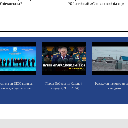
Узбекистана?
Юбилейный «Славянский базар»
еры стран ШОС приняли
Парад Победы на Красной
Казахстан накрыло мо
танинскую декларацию
площади (09.05.2024)
паводком