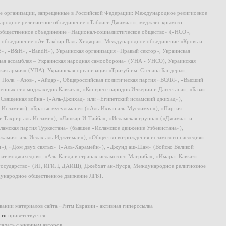
ие организации, запрещенные в Российской Федерации: Международное религиозное
родное религиозное объединение «Таблиги Джамаат», меджлис крымско-
общественное объединение «Национал-социалистическое общество» («НСО»,
 объединение «Ат-Такфир Валь-Хиджра», Международное объединение «Кровь и
8», «B&H», «BandH»), Украинская организация «Правый сектор», Украинская
ная ассамблея – Украинская народная самооборона» (УНА - УНСО), Украинская
кая армия» (УПА), Украинская организация «Тризуб им. Степана Бандеры»,
, Полк «Азов», «Айдар», Общероссийская политическая партия «ВОЛЯ», «Высший
ных сил моджахедов Кавказа», «Конгресс народов Ичкерии и Дагестана», «База»
 «Священная война» («Аль-Джихад» или «Египетский исламский джихад»),
ь-Исламия»), «Братья-мусульмане» («Аль-Ихван аль-Муслимун»), «Партия
т-Тахрир аль-Ислами»), «Лашкар-И-Тайба», «Исламская группа» («Джамаат-и-
ламская партия Туркестана» (бывшее «Исламское движение Узбекистана»),
амият аль-Ислах аль-Иджтимаи»), «Общество возрождения исламского наследия»
и»), «Дом двух святых» («Аль-Харамейн»), «Джунд аш-Шам» (Войско Великой
ат моджахедов», «Аль-Каида в странах исламского Магриба», «Имарат Кавказ»
 государство» (ИГ, ИГИЛ, ДАИШ), Джебхат ан-Нусра, Международное религиозное
ународное общественное движение ЛГБТ.
ании материалов сайта «Ритм Евразии» активная гиперссылка
.ru
приветствуется.
падать с мнением авторов.