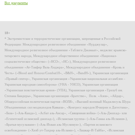
Все документы
18+
* Экстремистские и террористические организации, запрещенные в Российской
Федерации: Международное религиозное объединение «Нурджулар»,
Международное религиозное объединение «Таблиги Джамаат», меджлис крымско-
татарского народа, Международное общественное объединение «Национал-
социалистическое общество» («НСО», «НС»), Международное религиозное
объединение «Ат-Такфир Валь-Хиджра», Международное объединение «Кровь и
Честь» («Blood and Honour/Combat18», «B&H», «BandH»), Украинская организация
«Правый сектор», Украинская организация «Украинская национальная ассамблея –
Украинская народная самооборона» (УНА - УНСО), Украинская организация
«Украинская повстанческая армия» (УПА), Украинская организация «Тризуб им.
Степана Бандеры», Украинская организация «Братство», Полк «Азов», «Айдар»,
Общероссийская политическая партия «ВОЛЯ», «Высший военный Маджлисуль Шура
Объединенных сил моджахедов Кавказа», «Конгресс народов Ичкерии и Дагестана»,
«База» («Аль-Каида»), «Асбат аль-Ансар», «Священная война» («Аль-Джихад» или
«Египетский исламский джихад»), «Исламская группа» («Аль-Гамаа аль-Исламия»),
«Братья-мусульмане» («Аль-Ихван аль-Муслимун»), «Партия исламского
освобождения» («Хизб ут-Тахрир аль-Ислами»), «Лашкар-И-Тайба», «Исламская