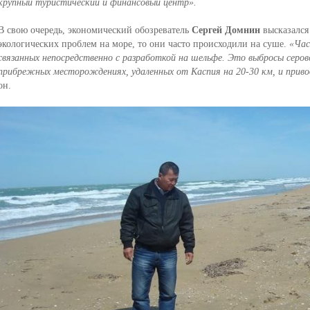
крупный туристический и финансовый центр».
В свою очередь, экономический обозреватель
Сергей Домнин
высказался 
экологических проблем на море, то они часто происходили на суше.
«Час
связанных непосредственно с разработкой на шельфе. Это выбросы серов
прибрежных месторождениях, удаленных от Каспия на 20-30 км, и прив
он.