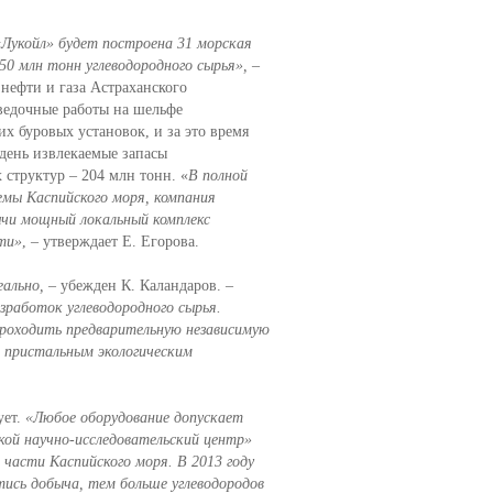
«Лукойл» будет построена 31 морская
50 млн тонн углеводородного сырья»,
–
нефти и газа Астраханского
зведочные работы на шельфе
х буровых установок, и за это время
день извлекаемые запасы
 структур – 204 млн тонн. «
В полной
емы Каспийского моря, компания
ычи мощный локальный комплекс
ти»
, – утверждает Е. Егорова.
еально,
– убежден К. Каландаров.
–
зработок углеводородного сырья.
роходить предварительную независимую
д пристальным экологическим
ует.
«Любое оборудование допускает
ой научно-исследовательский центр»
 части Каспийского моря. В 2013 году
стись добыча, тем больше углеводородов