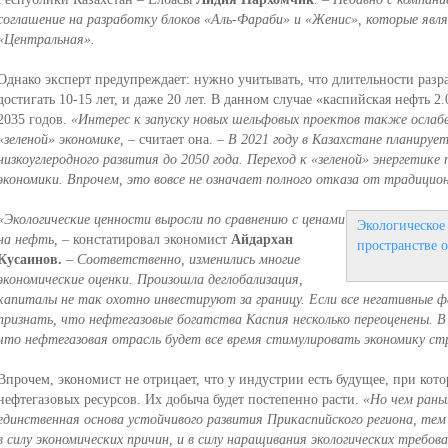
соглашение на разработку блоков «Аль-Фараби» и «Женис», которые яв
«Центральная».
Однако эксперт предупреждает: нужно учитывать, что длительности разр
достигать 10-15 лет, и даже 20 лет. В данном случае «каспийская нефть 2.
2035 годов.
«Интерес к запуску новых шельфовых проектов также ослабев
«зеленой» экономике,
– считает она.
– В 2021 году в Казахстане планируе
низкоуглеродного развития до 2050 года. Переход к «зеленой» энергетике
экономики. Впрочем, это вовсе не означает полного отказа от традицио
«Экологические ценности выросли по сравнению с ценами
Экологическое
на нефть,
– констатировал экономист
Айдархан
пространстве 
Кусаинов.
– Соответственно, изменились многие
экономические оценки. Произошла деглобализация,
капиталы не так охотно инвестируют за границу. Если все негативные 
признать, что нефтегазовые богатства Каспия несколько переоценены. В
что нефтегазовая отрасль будет все время стимулировать экономику стр
Впрочем, экономист не отрицает, что у индустрии есть будущее, при кот
нефтегазовых ресурсов. Их добыча будет постепенно расти.
«Но чем рань
единственная основа устойчивого развития Прикаспийского региона, тем 
в силу экономических причин, и в силу наращивания экологических треб