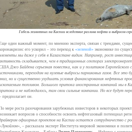
Гибель животных на Каспии вследствие разлива нефти и выбросов сер
Еще один важный момент, по мнению эксперта, связан с трендами, суще
коронакризис его ускорил – это переход к
«зеленой»
экономике по сущест
элементы мы даже у себя в Казахстане видим. Например, рост инвести
активность складывается, чем в традиционных секторах электроэнергет
США Джо Байдена серьезная повестка, как и у политиков Европейского с
источниками, переходом на нулевые выбросы парниковых газов. Все это б
вниз, но и существенно ухудшать условия финансирования нефтяных проек
ископаемым топливом. Большого притока иностранных компаний мы в Каз
притока и не наблюдалось, там свои сильные компании. Но все будут пер
– предполагает он.
По мере роста разочарования зарубежных инвесторов в некоторых проект
возникает вопросов о способности освоить нефтегазовый потенциал реги
драйвером офшорных проектов на Каспии остается сотрудничество с рос
«Лукойлом»,
– рассказала эксперт Института мировой экономики и поли
Республики Казахстан – Елбасы
Лидия Пархомчик
.
– Недавно с компани