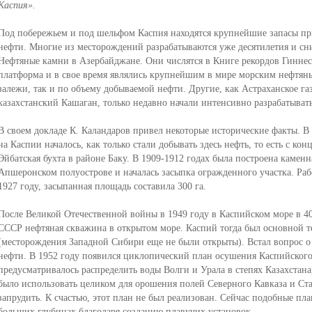
Каспия».
Под побережьем и под шельфом Каспия находятся крупнейшие запасы прир
нефти. Многие из месторождений разрабатываются уже десятилетия и сн
Нефтяные камни в Азербайджане. Они числятся в Книге рекордов Гиннес
платформа и в свое время являлись крупнейшим в мире морским нефтя
залежи, так и по объему добываемой нефти. Другие, как Астраханское г
казахстанский Кашаган, только недавно начали интенсивно разрабатывать
В своем докладе К. Каландаров привел некоторые исторические факты. В 
на Каспии началось, как только стали добывать здесь нефть, то есть с ко
Эйбатская бухта в районе Баку. В 1909-1912 годах была построена каменн
Апшеронском полуострове и началась засыпка огражденного участка. Ра
1927 году, засыпанная площадь составила 300 га.
После Великой Отечественной войны в 1949 году в Каспийском море в 40 
СССР нефтяная скважина в открытом море. Каспий тогда был основной 
(месторождения Западной Сибири еще не были открыты). Встал вопрос о
нефти. В 1952 году появился циклопический план осушения Каспийского
предусматривалось распределить воды Волги и Урала в степях Казахстана
было использовать целиком для орошения полей Северного Кавказа и Ста
запрудить. К счастью, этот план не был реализован. Сейчас подобные пла
больших глубинах благодаря созданию плавучих установок.