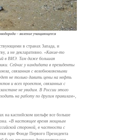
оводорода – явление учащающееся
ствующими в странах Запада, и
ву, а не декларативно.
«Какие-то
ций в ВИЭ. Там даже большая
ики. Сейчас у кандидата в президенты
оюза, связанная с возобновляемыми
удет не только давить цены на нефть
тов и всех проектов, связанных с
ахстане не увидим. В России этого
еходить на работу по другим правилам»,
ах на каспийском шельфе все больше
она. «
В настоящее время мощным
сийской стороной, в частности с
тики при Фонде Первого Президента
ей было заключено дополнительное