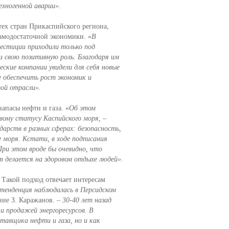
хногенной аварии».
тех стран Прикаспийского региона,
самодостаточной экономики. «
В
вестиции приходили только под
и свою позитивную роль. Благодаря им
кие компании увидели для себя новые
 обеспечить рост экономик и
вой отрасли».
запасы нефти и газа. «
Об этом
вому статусу Каспийского моря,
–
дарств в разных сферах: безопасность,
 моря. Кстати, в ходе подписания
При этом вроде бы очевидно, что
т делается на здоровом отдыхе людей».
Такой подход отвечает интересам
тенденция наблюдалась в Персидском
ние З. Каражанов.
– 30-40 лет назад
и продажей энергоресурсов. В
тавщика нефти и газа, но и как