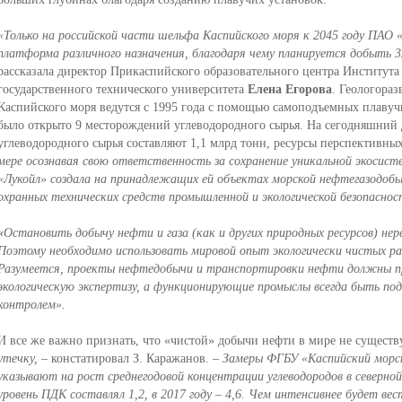
«Только на российской части шельфа Каспийского моря к 2045 году ПАО 
платформа различного назначения, благодаря чему планируется добыть 3
рассказала директор Прикаспийского образовательного центра Института 
государственного технического университета
Елена Егорова
. Геологора
Каспийского моря ведутся с 1995 года с помощью самоподъемных плавучи
было открыто 9 месторождений углеводородного сырья. На сегодняшний 
углеводородного сырья составляют 1,1 млрд тонн, ресурсы перспективных
мере осознавая свою ответственность за сохранение уникальной экосист
«Лукойл» создала на принадлежащих ей объектах морской нефтегазодоб
охранных технических средств промышленной и экологической безопаснос
«
Остановить добычу нефти и газа (как и других природных ресурсов) нер
Поэтому необходимо использовать мировой опыт экологически чистых ра
Разумеется, проекты нефтедобычи и транспортировки нефти должны п
экологическую экспертизу, а функционирующие промыслы всегда быть по
контролем».
И все же важно признать, что «чистой» добычи нефти в мире не существ
утечку,
– констатировал З. Каражанов.
– Замеры ФГБУ «Каспийский морск
указывают на рост среднегодовой концентрации углеводородов в северной
уровень ПДК составлял 1,2, в 2017 году – 4,6. Чем интенсивнее будет ве