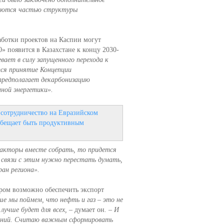
ляются частью структуры
аботки проектов на Каспии могут
0» появится в Казахстане к концу 2030-
ает в силу запущенного перехода к
тся принятие Концепции
 предполагает декарбонизацию
нной энергетики».
 сотрудничество на Евразийском
обещает быть продуктивным
факторы вместе собрать, то придется
 связи с этим нужно перестать думать,
ан региона».
ором возможно обеспечить экспорт
ше мы поймем, что нефть и газ – это не
лучше будет для всех,
– думает он
. – И
ований. Считаю важным сформировать