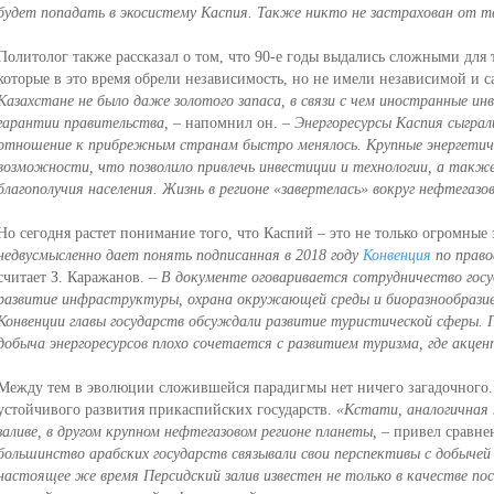
будет попадать в экосистему Каспия. Также никто не застрахован от те
Политолог также рассказал о том, что 90-е годы выдались сложными для 
которые в это время обрели независимость, но не имели независимой и 
Казахстане не было даже золотого запаса, в связи с чем иностранные ин
гарантии правительства, –
напомнил он.
– Энергоресурсы Каспия сыграл
отношение к прибрежным странам быстро менялось. Крупные энергетичес
возможности, что позволило привлечь инвестиции и технологии, а также
благополучия населения. Жизнь в регионе «завертелась» вокруг нефтегазо
Но сегодня растет понимание того, что Каспий – это не только огромные 
недвусмысленно дает понять подписанная в 2018 году
Конвенция
по право
считает З. Каражанов.
– В документе оговаривается сотрудничество госу
развитие инфраструктуры, охрана окружающей среды и биоразнообразие
Конвенции главы государств обсуждали развитие туристической сферы. 
добыча энергоресурсов плохо сочетается с развитием туризма, где акцен
Между тем в эволюции сложившейся парадигмы нет ничего загадочного. 
устойчивого развития прикаспийских государств.
«Кстати, аналогичная 
заливе, в другом крупном нефтегазовом регионе планеты,
– привел сравне
большинство арабских государств связывали свои перспективы с добычей 
настоящее же время Персидский залив известен не только в качестве пос