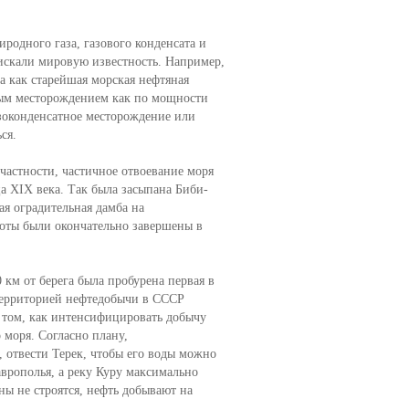
одного газа, газового конденсата и
искали мировую известность. Например,
а как старейшая морская нефтяная
ным месторождением как по мощности
азоконденсатное месторождение или
ся.
частности, частичное отвоевание моря
нца XIX века. Так была засыпана Биби-
ая оградительная дамба на
боты были окончательно завершены в
км от берега была пробурена первая в
территорией нефтедобычи в СССР
 том, как интенсифицировать добычу
 моря. Согласно плану,
, отвести Терек, чтобы его воды можно
врополья, а реку Куру максимально
ны не строятся, нефть добывают на