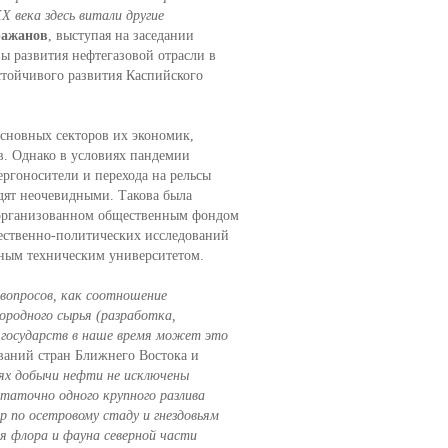
ХХ века здесь витали другие
ражанов
, выступая на заседании
ы развития нефтегазовой отрасли в
стойчивого развития Каспийского
сновных секторов их экономик,
в. Однако в условиях пандемии
ергоносители и перехода на рельсы
дят неочевидными. Такова была
 организованном общественным фондом
ественно-политических исследований
нным техническим университетом.
вопросов, как соотношение
дородного сырья (разработка,
х государств в наше время может это
ваний стран Ближнего Востока и
ях добычи нефти не исключены
таточно одного крупного разлива
 по осетровому стаду и гнездовьям
я флора и фауна северной части