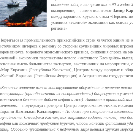
последние годы, в то время как в 90-х годах 
настроения»,
– заявил политолог
Замир Ка
международного круглого стола «Перспектив
условиях «зеленой» экономики как основа у
региона».
Нефтегазовая промышленность прикаспийских стран является одним из о
источником интереса к региону со стороны крупнейших мировых игроко
коронавируса, мирового экономического кризиса, снижения спроса на эн
«зеленой» экономики перспективы нового «нефтяного Клондайка» выгля
основная мысль большинства экспертов, выступивших на мероприятии,
«Мир Евразии» (Республика Казахстан), Центром международных и общ
«Каспий-Евразия» (Российская Федерация) и Астраханским государстве
«Ключевое значение имеет конструктивное обсуждение и решение таких 
эксплуатации (при обеспечении их воспроизводства) биоресурсов и углево
экологически безопасная добыча нефти и газа). Экономика прикаспийски
сочетать
, – подчеркнул президент Центра энергоэкономических исследо
Евразии
Камилжан Каландаров.
– Но даже при совершенных технологи
случайности. Специфика Каспия, как закрытого водоема такова, что дос
нефти или токсичных продуктов бурения, чтобы нанести фатальный удар
птиц. Особенно чувствительна к нефтяным загрязнениям хрупкая морска