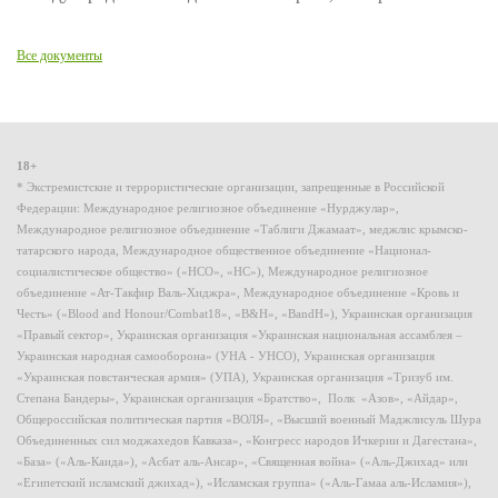
Все документы
18+
* Экстремистские и террористические организации, запрещенные в Российской
Федерации: Международное религиозное объединение «Нурджулар»,
Международное религиозное объединение «Таблиги Джамаат», меджлис крымско-
татарского народа, Международное общественное объединение «Национал-
социалистическое общество» («НСО», «НС»), Международное религиозное
объединение «Ат-Такфир Валь-Хиджра», Международное объединение «Кровь и
Честь» («Blood and Honour/Combat18», «B&H», «BandH»), Украинская организация
«Правый сектор», Украинская организация «Украинская национальная ассамблея –
Украинская народная самооборона» (УНА - УНСО), Украинская организация
«Украинская повстанческая армия» (УПА), Украинская организация «Тризуб им.
Степана Бандеры», Украинская организация «Братство», Полк «Азов», «Айдар»,
Общероссийская политическая партия «ВОЛЯ», «Высший военный Маджлисуль Шура
Объединенных сил моджахедов Кавказа», «Конгресс народов Ичкерии и Дагестана»,
«База» («Аль-Каида»), «Асбат аль-Ансар», «Священная война» («Аль-Джихад» или
«Египетский исламский джихад»), «Исламская группа» («Аль-Гамаа аль-Исламия»),