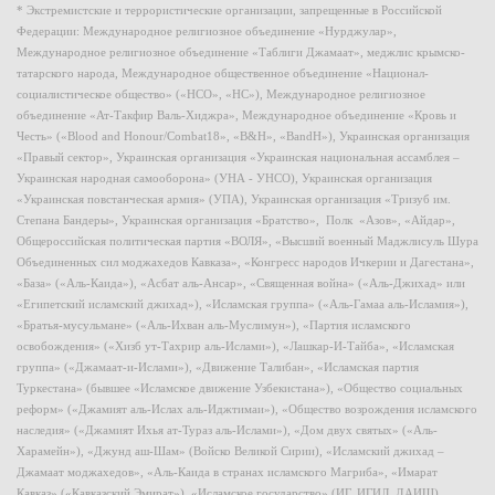
* Экстремистские и террористические организации, запрещенные в Российской
Федерации: Международное религиозное объединение «Нурджулар»,
Международное религиозное объединение «Таблиги Джамаат», меджлис крымско-
татарского народа, Международное общественное объединение «Национал-
социалистическое общество» («НСО», «НС»), Международное религиозное
объединение «Ат-Такфир Валь-Хиджра», Международное объединение «Кровь и
Честь» («Blood and Honour/Combat18», «B&H», «BandH»), Украинская организация
«Правый сектор», Украинская организация «Украинская национальная ассамблея –
Украинская народная самооборона» (УНА - УНСО), Украинская организация
«Украинская повстанческая армия» (УПА), Украинская организация «Тризуб им.
Степана Бандеры», Украинская организация «Братство», Полк «Азов», «Айдар»,
Общероссийская политическая партия «ВОЛЯ», «Высший военный Маджлисуль Шура
Объединенных сил моджахедов Кавказа», «Конгресс народов Ичкерии и Дагестана»,
«База» («Аль-Каида»), «Асбат аль-Ансар», «Священная война» («Аль-Джихад» или
«Египетский исламский джихад»), «Исламская группа» («Аль-Гамаа аль-Исламия»),
«Братья-мусульмане» («Аль-Ихван аль-Муслимун»), «Партия исламского
освобождения» («Хизб ут-Тахрир аль-Ислами»), «Лашкар-И-Тайба», «Исламская
группа» («Джамаат-и-Ислами»), «Движение Талибан», «Исламская партия
Туркестана» (бывшее «Исламское движение Узбекистана»), «Общество социальных
реформ» («Джамият аль-Ислах аль-Иджтимаи»), «Общество возрождения исламского
наследия» («Джамият Ихья ат-Тураз аль-Ислами»), «Дом двух святых» («Аль-
Харамейн»), «Джунд аш-Шам» (Войско Великой Сирии), «Исламский джихад –
Джамаат моджахедов», «Аль-Каида в странах исламского Магриба», «Имарат
Кавказ» («Кавказский Эмират»), «Исламское государство» (ИГ, ИГИЛ, ДАИШ),