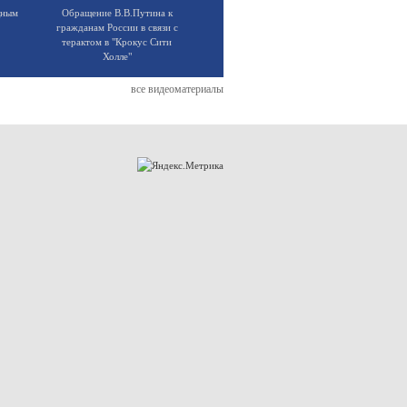
щным
Обращение В.В.Путина к
гражданам России в связи с
терактом в "Крокус Сити
Холле"
все видеоматериалы