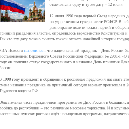
отмечается в одну и ту же дату – 12 июня.
12 июня 1990 года первый Съезд народных д
государственном суверенитете РСФСР. В ней
равноправие политических партий и общест
принцип разделения властей, определилось верховенство Конституции и 
Так что эту дату можно считать точкой отсчета новейшей истории государ
РИА Новости
напоминает
, что национальный праздник – День России бы
постановлением Верховного Совета Российской Федерации № 2981-I «О 
году он получил статус государственного и название День принятия Дек
России.
В 1998 году президент в обращении к россиянам предложил называть эт
смена названия праздника на привычный сегодня вариант произошла в 20
Трудового кодекса РФ.
Обязательная часть праздничной программы ко Дню России в большинств
посёлка до республики – это различные массовые торжества. И в крупных
населенных пунктах россиян ждёт насыщенная программа, патриотически