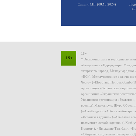
Саммит СНГ (08.10.2024)
Лид
Ас
18+
* Экстремистские и террористическ
объединение «Нурджулар», Междуна
татарского народа, Международное 
«НС»), Международное религиозное
Честь» («Blood and Honour/Combat1
организация «Украинская националь
организация «Украинская повстанчес
Украинская организация «Братство»
военный Маджлисуль Шура Объединен
(«Аль-Каида»), «Асбат аль-Ансар»,
«Исламская группа» («Аль-Гамаа ал
исламского освобождения» («Хизб у
Ислами»), «Движение Талибан», «Ис
«Общество социальных реформ» («Дж