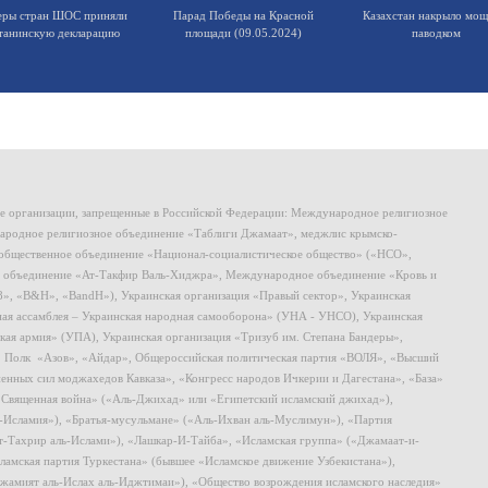
еры стран ШОС приняли
Парад Победы на Красной
Казахстан накрыло мо
танинскую декларацию
площади (09.05.2024)
паводком
ие организации, запрещенные в Российской Федерации: Международное религиозное
родное религиозное объединение «Таблиги Джамаат», меджлис крымско-
общественное объединение «Национал-социалистическое общество» («НСО»,
 объединение «Ат-Такфир Валь-Хиджра», Международное объединение «Кровь и
8», «B&H», «BandH»), Украинская организация «Правый сектор», Украинская
ная ассамблея – Украинская народная самооборона» (УНА - УНСО), Украинская
кая армия» (УПА), Украинская организация «Тризуб им. Степана Бандеры»,
, Полк «Азов», «Айдар», Общероссийская политическая партия «ВОЛЯ», «Высший
ных сил моджахедов Кавказа», «Конгресс народов Ичкерии и Дагестана», «База»
 «Священная война» («Аль-Джихад» или «Египетский исламский джихад»),
ь-Исламия»), «Братья-мусульмане» («Аль-Ихван аль-Муслимун»), «Партия
т-Тахрир аль-Ислами»), «Лашкар-И-Тайба», «Исламская группа» («Джамаат-и-
ламская партия Туркестана» (бывшее «Исламское движение Узбекистана»),
амият аль-Ислах аль-Иджтимаи»), «Общество возрождения исламского наследия»