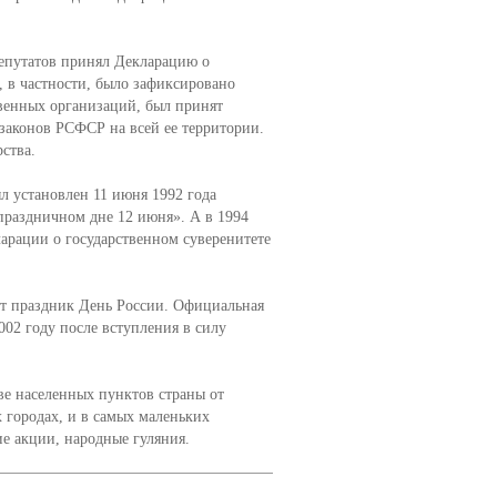
епутатов принял Декларацию о
, в частности, было зафиксировано
венных организаций, был принят
законов РСФСР на всей ее территории.
ства.
л установлен 11 июня 1992 года
праздничном дне 12 июня». А в 1994
ларации о государственном суверенитете
от праздник День России. Официальная
02 году после вступления в силу
е населенных пунктов страны от
 городах, и в самых маленьких
е акции, народные гуляния.