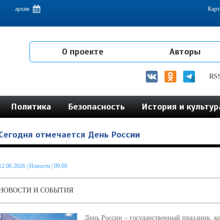
емам интеграции на постсоветском пространстве
архив
Карт
О проекте
Авторы
RS
Политика
Безопасность
История и культур
Сегодня отмечается День России
12.06.2026
|
Новости
| 09.00
НОВОСТИ И СОБЫТИЯ
День России – государственный праздник, 