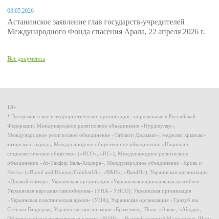
03.05.2026
Астанинское заявление глав государств-учредителей
Международного Фонда спасения Арала, 22 апреля 2026 г.
Все документы
18+
* Экстремистские и террористические организации, запрещенные в Российской
Федерации: Международное религиозное объединение «Нурджулар»,
Международное религиозное объединение «Таблиги Джамаат», меджлис крымско-
татарского народа, Международное общественное объединение «Национал-
социалистическое общество» («НСО», «НС»), Международное религиозное
объединение «Ат-Такфир Валь-Хиджра», Международное объединение «Кровь и
Честь» («Blood and Honour/Combat18», «B&H», «BandH»), Украинская организация
«Правый сектор», Украинская организация «Украинская национальная ассамблея –
Украинская народная самооборона» (УНА - УНСО), Украинская организация
«Украинская повстанческая армия» (УПА), Украинская организация «Тризуб им.
Степана Бандеры», Украинская организация «Братство», Полк «Азов», «Айдар»,
Общероссийская политическая партия «ВОЛЯ», «Высший военный Маджлисуль Шура