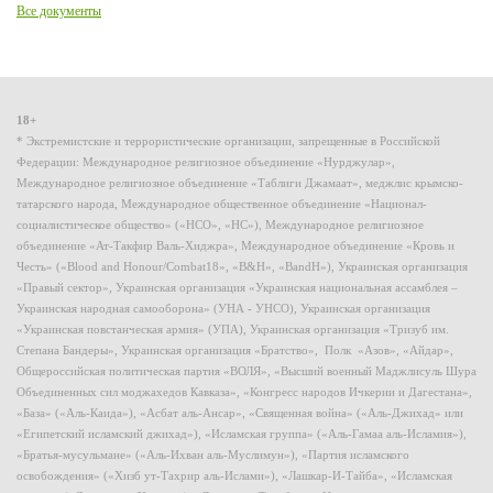
Все документы
18+
* Экстремистские и террористические организации, запрещенные в Российской
Федерации: Международное религиозное объединение «Нурджулар»,
Международное религиозное объединение «Таблиги Джамаат», меджлис крымско-
татарского народа, Международное общественное объединение «Национал-
социалистическое общество» («НСО», «НС»), Международное религиозное
объединение «Ат-Такфир Валь-Хиджра», Международное объединение «Кровь и
Честь» («Blood and Honour/Combat18», «B&H», «BandH»), Украинская организация
«Правый сектор», Украинская организация «Украинская национальная ассамблея –
Украинская народная самооборона» (УНА - УНСО), Украинская организация
«Украинская повстанческая армия» (УПА), Украинская организация «Тризуб им.
Степана Бандеры», Украинская организация «Братство», Полк «Азов», «Айдар»,
Общероссийская политическая партия «ВОЛЯ», «Высший военный Маджлисуль Шура
Объединенных сил моджахедов Кавказа», «Конгресс народов Ичкерии и Дагестана»,
«База» («Аль-Каида»), «Асбат аль-Ансар», «Священная война» («Аль-Джихад» или
«Египетский исламский джихад»), «Исламская группа» («Аль-Гамаа аль-Исламия»),
«Братья-мусульмане» («Аль-Ихван аль-Муслимун»), «Партия исламского
освобождения» («Хизб ут-Тахрир аль-Ислами»), «Лашкар-И-Тайба», «Исламская