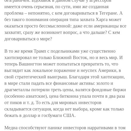
безграничен. Вдобавок в данном случае у агрессоров
имеется очень серьезная, по сути, ими же созданная
проблема – непонятно, с кем договариваться в Тегеране. А
без такого понимания операция типа захвата Харга может
оказаться просто бессмысленной: даже если американцы все
захватят, сразу же возникнет вопрос, а что дальше? С кем
договариваться о мире?
В то же время Трамп с подельниками уже существенно
хаотизировал не только Ближний Восток, но и весь мир. И
теперь Вашингтон может попытаться превратить то, что
выглядит как локальное поражение и неуспех Америки, в
свой стратегический выигрыш. Благодаря этой хаотизации,
в мире стали падать все финансовые активы: золото и
драгметаллы потеряли треть цены, валятся фондовые биржи
(особенно азиатские), цена биткоина упала почти в два раза
от пиков и т. д. То есть для мировых инвесторов
складывается ситуация, когда нет выбора, кроме как только
бежать в доллар и госбумаги США.
Медиа способствуют панике инвесторов нарративами в том