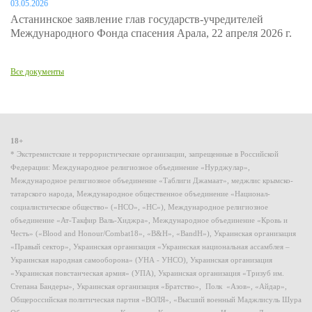
03.05.2026
Астанинское заявление глав государств-учредителей
Международного Фонда спасения Арала, 22 апреля 2026 г.
Все документы
18+
* Экстремистские и террористические организации, запрещенные в Российской
Федерации: Международное религиозное объединение «Нурджулар»,
Международное религиозное объединение «Таблиги Джамаат», меджлис крымско-
татарского народа, Международное общественное объединение «Национал-
социалистическое общество» («НСО», «НС»), Международное религиозное
объединение «Ат-Такфир Валь-Хиджра», Международное объединение «Кровь и
Честь» («Blood and Honour/Combat18», «B&H», «BandH»), Украинская организация
«Правый сектор», Украинская организация «Украинская национальная ассамблея –
Украинская народная самооборона» (УНА - УНСО), Украинская организация
«Украинская повстанческая армия» (УПА), Украинская организация «Тризуб им.
Степана Бандеры», Украинская организация «Братство», Полк «Азов», «Айдар»,
Общероссийская политическая партия «ВОЛЯ», «Высший военный Маджлисуль Шура