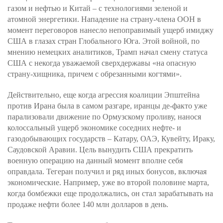
газом и нефтью и Китай – с технологиями зеленой и
атомной энергетики. Нападение на страну-члена ООН в
момент переговоров нанесло непоправимый ущерб имиджу
США в глазах стран Глобального Юга. Этой войной, по
мнению немецких аналитиков, Трамп начал смену статуса
США с некогда уважаемой сверхдержавы «на опасную
страну-хищника, причем с обрезанными когтями».
Действительно, еще когда агрессия коалиции Эпштейна
против Ирана была в самом разгаре, иранцы де-факто уже
парализовали движение по Ормузскому проливу, нанося
колоссальный ущерб экономике соседних нефте- и
газодобывающих государств – Катару, ОАЭ, Кувейту, Ираку,
Саудовской Аравии. Цель вынудить США прекратить
военную операцию на данный момент вполне себя
оправдала. Тегеран получил и ряд иных бонусов, включая
экономические. Например, уже во второй половине марта,
когда бомбежки еще продолжались, он стал зарабатывать на
продаже нефти более 140 млн долларов в день.