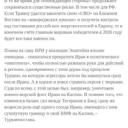
В то же время для «побеждающей стороны» продолжают
сохраняться и существенные риски. В том числе для РФ.
Если Трампу удастся закончить свою «СВО» на Ближнем
Востоке на «анкориджских началах» и получить контроль
над поставками российских энергоносителей в Европу, то в
конечном счёте главным мировым победителем в 2026 году
будет все-таки именно он.
Планы на саму ИРИ у коалиции Эпштейна вполне
очевидны – попытаться превратить Иран в политического
«импотента», чтобы полностью развязать руки для действий
в регионе, одновременно с этим держа под прицелом
Турцию, на которую агрессоры хотели бы накинуться сразу
после Ирана. А в идеале и вовсе стравить персов с тюрками.
Судя по всему, с этой целью был, например, уничтожен
военно-морской флот Ирана на Каспии. И помимо того, что
изменился баланс сил между Тегераном и Баку, сразу же
возросла роль ещё одного соседа Ирана, имеющего с ним
сухопутную границу и свой ВМФ на Каспии, –
Туркменистана.