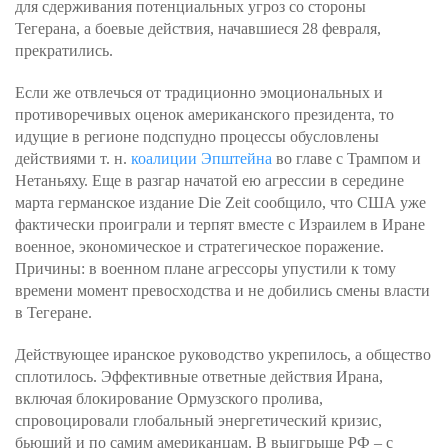
для сдерживания потенциальных угроз со стороны
Тегерана, а боевые действия, начавшиеся 28 февраля,
прекратились.
Если же отвлечься от традиционно эмоциональных и
противоречивых оценок американского президента, то
идущие в регионе подспудно процессы обусловлены
действиями т. н.
коалиции Эпштейна
во главе с Трампом и
Нетаньяху. Еще в разгар начатой ею агрессии в середине
марта германское издание Die Zeit сообщило, что США уже
фактически проиграли и терпят вместе с Израилем в Иране
военное, экономическое и стратегическое поражение.
Причины: в военном плане агрессоры упустили к тому
времени момент превосходства и не добились смены власти
в Тегеране.
Действующее иранское руководство укрепилось, а общество
сплотилось. Эффективные ответные действия Ирана,
включая блокирование Ормузского пролива,
спровоцировали глобальный энергетический кризис,
бьющий и по самим американцам. В выигрыше РФ – с