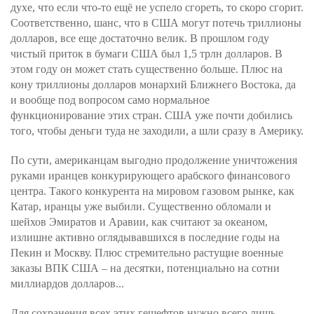
духе, что если что-то ещё не успело сгореть, то скоро сгорит.
Соответственно, шанс, что в США могут потечь триллионы
долларов, все еще достаточно велик. В прошлом году
чистый приток в бумаги США был 1,5 трлн долларов. В
этом году он может стать существенно больше. Плюс на
кону триллионы долларов монархий Ближнего Востока, да
и вообще под вопросом само нормальное
функционирование этих стран. США уже почти добились
того, чтобы деньги туда не заходили, а шли сразу в Америку.
По сути, американцам выгодно продолжение уничтожения
руками иранцев конкурирующего арабского финансового
центра. Такого конкурента на мировом газовом рынке, как
Катар, иранцы уже выбили. Существенно обломали и
шейхов Эмиратов и Аравии, как считают за океаном,
излишне активно оглядывавшихся в последние годы на
Пекин и Москву. Плюс стремительно растущие военные
заказы ВПК США – на десятки, потенциально на сотни
миллиардов долларов...
Для сохранения всех этих гешефтов нужно всего лишь