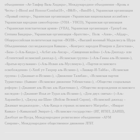
объединение «Ат-Такфир Валь-Хиджра», Международное объединение «Кровь и
Честь» («Blood and Honour/Combat18», «B&H», «BandH»), Украинская организация
«Правый сектор», Украинская организация «Украинская национальная ассамблея –
Украинская народная самооборона» (УНА - УНСО), Украинская организация
«Украинская повстанческая армия» (УПА), Украинская организация «Тризуб им.
Степана Бандеры», Украинская организация «Братство», Полк «Азов», «Айдар»,
Общероссийская политическая партия «ВОЛЯ», «Высший военный Маджлисуль Шура
Объединенных сил моджахедов Кавказа», «Конгресс народов Ичкерии и Дагестана»,
«База» («Аль-Каида»), «Асбат аль-Ансар», «Священная война» («Аль-Джихад» или
«Египетский исламский джихад»), «Исламская группа» («Аль-Гамаа аль-Исламия»),
«Братья-мусульмане» («Аль-Ихван аль-Муслимун»), «Партия исламского
освобождения» («Хизб ут-Тахрир аль-Ислами»), «Лашкар-И-Тайба», «Исламская
группа» («Джамаат-и-Ислами»), «Движение Талибан», «Исламская партия
Туркестана» (бывшее «Исламское движение Узбекистана»), «Общество социальных
реформ» («Джамият аль-Ислах аль-Иджтимаи»), «Общество возрождения исламского
наследия» («Джамият Ихья ат-Тураз аль-Ислами»), «Дом двух святых» («Аль-
Харамейн»), «Джунд аш-Шам» (Войско Великой Сирии), «Исламский джихад –
Джамаат моджахедов», «Аль-Каида в странах исламского Магриба», «Имарат
Кавказ» («Кавказский Эмират»), «Исламское государство» (ИГ, ИГИЛ, ДАИШ),
Джебхат ан-Нусра, Международное религиозное объединение «АУМ
Синрике», Международное общественное движение ЛГБТ.