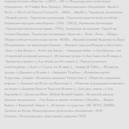
социалистическое общество» («НСО», «НС»), Международное религиозное
объединение «Ат-Такфир Валь-Хиджра», Международное объединение «Кровь и
Честь» («Blood and Honour/Combat18», «B&H», «BandH»), Украинская организация
«Правый сектор», Украинская организация «Украинская национальная ассамблея –
Украинская народная самооборона» (УНА - УНСО), Украинская организация
«Украинская повстанческая армия» (УПА), Украинская организация «Тризуб им.
Степана Бандеры», Украинская организация «Братство», Полк «Азов», «Айдар»,
Общероссийская политическая партия «ВОЛЯ», «Высший военный Маджлисуль Шура
Объединенных сил моджахедов Кавказа», «Конгресс народов Ичкерии и Дагестана»,
«База» («Аль-Каида»), «Асбат аль-Ансар», «Священная война» («Аль-Джихад» или
«Египетский исламский джихад»), «Исламская группа» («Аль-Гамаа аль-Исламия»),
«Братья-мусульмане» («Аль-Ихван аль-Муслимун»), «Партия исламского
освобождения» («Хизб ут-Тахрир аль-Ислами»), «Лашкар-И-Тайба», «Исламская
группа» («Джамаат-и-Ислами»), «Движение Талибан», «Исламская партия
Туркестана» (бывшее «Исламское движение Узбекистана»), «Общество социальных
реформ» («Джамият аль-Ислах аль-Иджтимаи»), «Общество возрождения исламского
наследия» («Джамият Ихья ат-Тураз аль-Ислами»), «Дом двух святых» («Аль-
Харамейн»), «Джунд аш-Шам» (Войско Великой Сирии), «Исламский джихад –
Джамаат моджахедов», «Аль-Каида в странах исламского Магриба», «Имарат
Кавказ» («Кавказский Эмират»), «Исламское государство» (ИГ, ИГИЛ, ДАИШ),
Джебхат ан-Нусра, Международное религиозное объединение «АУМ
Синрике», Международное общественное движение ЛГБТ.