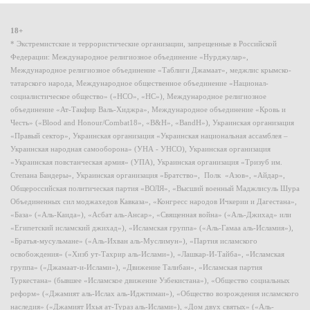
18+
* Экстремистские и террористические организации, запрещенные в Российской
Федерации: Международное религиозное объединение «Нурджулар»,
Международное религиозное объединение «Таблиги Джамаат», меджлис крымско-
татарского народа, Международное общественное объединение «Национал-
социалистическое общество» («НСО», «НС»), Международное религиозное
объединение «Ат-Такфир Валь-Хиджра», Международное объединение «Кровь и
Честь» («Blood and Honour/Combat18», «B&H», «BandH»), Украинская организация
«Правый сектор», Украинская организация «Украинская национальная ассамблея –
Украинская народная самооборона» (УНА - УНСО), Украинская организация
«Украинская повстанческая армия» (УПА), Украинская организация «Тризуб им.
Степана Бандеры», Украинская организация «Братство», Полк «Азов», «Айдар»,
Общероссийская политическая партия «ВОЛЯ», «Высший военный Маджлисуль Шура
Объединенных сил моджахедов Кавказа», «Конгресс народов Ичкерии и Дагестана»,
«База» («Аль-Каида»), «Асбат аль-Ансар», «Священная война» («Аль-Джихад» или
«Египетский исламский джихад»), «Исламская группа» («Аль-Гамаа аль-Исламия»),
«Братья-мусульмане» («Аль-Ихван аль-Муслимун»), «Партия исламского
освобождения» («Хизб ут-Тахрир аль-Ислами»), «Лашкар-И-Тайба», «Исламская
группа» («Джамаат-и-Ислами»), «Движение Талибан», «Исламская партия
Туркестана» (бывшее «Исламское движение Узбекистана»), «Общество социальных
реформ» («Джамият аль-Ислах аль-Иджтимаи»), «Общество возрождения исламского
наследия» («Джамият Ихья ат-Тураз аль-Ислами»), «Дом двух святых» («Аль-