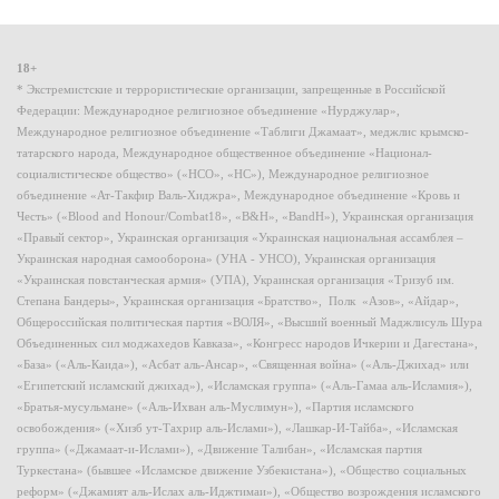
18+
* Экстремистские и террористические организации, запрещенные в Российской
Федерации: Международное религиозное объединение «Нурджулар»,
Международное религиозное объединение «Таблиги Джамаат», меджлис крымско-
татарского народа, Международное общественное объединение «Национал-
социалистическое общество» («НСО», «НС»), Международное религиозное
объединение «Ат-Такфир Валь-Хиджра», Международное объединение «Кровь и
Честь» («Blood and Honour/Combat18», «B&H», «BandH»), Украинская организация
«Правый сектор», Украинская организация «Украинская национальная ассамблея –
Украинская народная самооборона» (УНА - УНСО), Украинская организация
«Украинская повстанческая армия» (УПА), Украинская организация «Тризуб им.
Степана Бандеры», Украинская организация «Братство», Полк «Азов», «Айдар»,
Общероссийская политическая партия «ВОЛЯ», «Высший военный Маджлисуль Шура
Объединенных сил моджахедов Кавказа», «Конгресс народов Ичкерии и Дагестана»,
«База» («Аль-Каида»), «Асбат аль-Ансар», «Священная война» («Аль-Джихад» или
«Египетский исламский джихад»), «Исламская группа» («Аль-Гамаа аль-Исламия»),
«Братья-мусульмане» («Аль-Ихван аль-Муслимун»), «Партия исламского
освобождения» («Хизб ут-Тахрир аль-Ислами»), «Лашкар-И-Тайба», «Исламская
группа» («Джамаат-и-Ислами»), «Движение Талибан», «Исламская партия
Туркестана» (бывшее «Исламское движение Узбекистана»), «Общество социальных
реформ» («Джамият аль-Ислах аль-Иджтимаи»), «Общество возрождения исламского