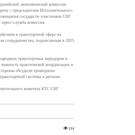
вразийской экономической комиссии
речу с председателем Исполнительного
совещания государств–участников СНГ
т
пресс-служба комиссия.
ействия в транспортной сфере на
ном сотрудничества, подписанным в 2025
народных транспортных коридоров и
 важность практической координации и
стороны обсудили проведение
ранспортной системы в регионе.
олнительного комитета КТС СНГ
214