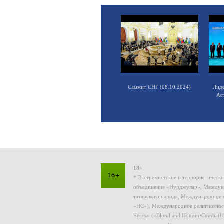
Саммит СНГ (08.10.2024)
Лид
Ас
18+
* Экстремистские и террористическ
объединение «Нурджулар», Междуна
татарского народа, Международное 
«НС»), Международное религиозное
Честь» («Blood and Honour/Combat1