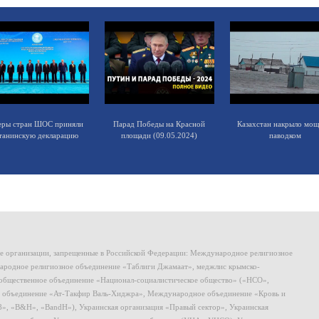
еры стран ШОС приняли
Парад Победы на Красной
Казахстан накрыло мо
танинскую декларацию
площади (09.05.2024)
паводком
ие организации, запрещенные в Российской Федерации: Международное религиозное
родное религиозное объединение «Таблиги Джамаат», меджлис крымско-
общественное объединение «Национал-социалистическое общество» («НСО»,
 объединение «Ат-Такфир Валь-Хиджра», Международное объединение «Кровь и
8», «B&H», «BandH»), Украинская организация «Правый сектор», Украинская