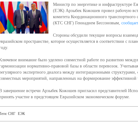
Министр по энергетике и инфраструктуре Е
(ЕЭК) Арзыбек Кожошев провел рабочую вст
комитета Координационного транспортного 
(КТС СНГ) Геннадием Бессоновым,
сообщае
Стороны обсудили текущие вопросы взаимод
евразийском пространстве, которое осуществляется в соответствии с пла
году.
Ключевое внимание было уделено совместной работе по развитию между
гармонизации нормативно-правовой базы в области перевозок. Учитывая
регулярного экспертного диалога между интеграционными структурами, 
совместных мероприятий, направленных на формирование эффективной т
В завершение встречи Арзыбек Кожошев пригласил представителей Исп
принять участие в предстоящем Евразийском экономическом форуме.
Теги:
СНГ
ЕЭК