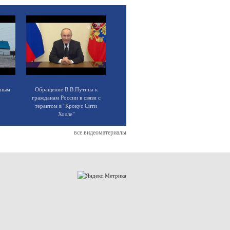
щным
Обращение В.В.Путина к
гражданам России в связи с
терактом в "Крокус Сити
Холле"
все видеоматериалы