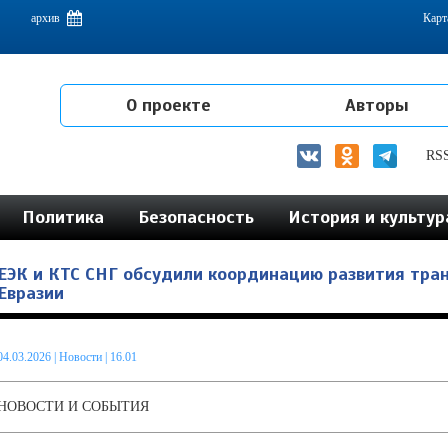
емам интеграции на постсоветском пространстве
архив
Карт
О проекте
Авторы
RS
Политика
Безопасность
История и культур
ЕЭК и КТС СНГ обсудили координацию развития тра
Евразии
04.03.2026
|
Новости
| 16.01
НОВОСТИ И СОБЫТИЯ