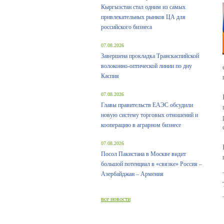
Кыргызстан стал одним из самых
привлекательных рынков ЦА для
российского бизнеса
07.08.2026
Завершена прокладка Транскаспийской
волоконно-оптической линии по дну
Каспия
07.08.2026
Главы правительств ЕАЭС обсудили
новую систему торговых отношений и
кооперацию в аграрном бизнесе
07.08.2026
Посол Пакистана в Москве видит
большой потенциал в «связке» Россия –
Азербайджан – Армения
все новости