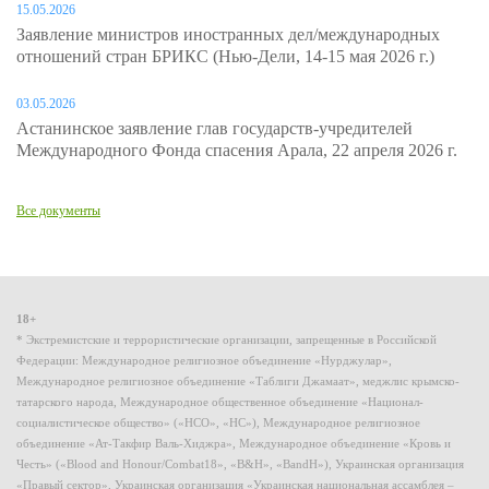
15.05.2026
Заявление министров иностранных дел/международных
отношений стран БРИКС (Нью-Дели, 14-15 мая 2026 г.)
03.05.2026
Астанинское заявление глав государств-учредителей
Международного Фонда спасения Арала, 22 апреля 2026 г.
Все документы
18+
* Экстремистские и террористические организации, запрещенные в Российской
Федерации: Международное религиозное объединение «Нурджулар»,
Международное религиозное объединение «Таблиги Джамаат», меджлис крымско-
татарского народа, Международное общественное объединение «Национал-
социалистическое общество» («НСО», «НС»), Международное религиозное
объединение «Ат-Такфир Валь-Хиджра», Международное объединение «Кровь и
Честь» («Blood and Honour/Combat18», «B&H», «BandH»), Украинская организация
«Правый сектор», Украинская организация «Украинская национальная ассамблея –