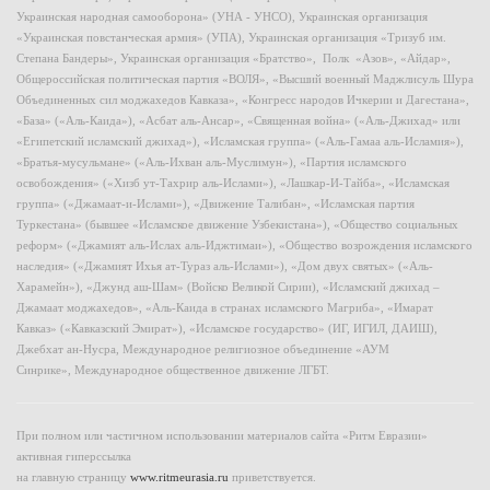
Украинская народная самооборона» (УНА - УНСО), Украинская организация
«Украинская повстанческая армия» (УПА), Украинская организация «Тризуб им.
Степана Бандеры», Украинская организация «Братство», Полк «Азов», «Айдар»,
Общероссийская политическая партия «ВОЛЯ», «Высший военный Маджлисуль Шура
Объединенных сил моджахедов Кавказа», «Конгресс народов Ичкерии и Дагестана»,
«База» («Аль-Каида»), «Асбат аль-Ансар», «Священная война» («Аль-Джихад» или
«Египетский исламский джихад»), «Исламская группа» («Аль-Гамаа аль-Исламия»),
«Братья-мусульмане» («Аль-Ихван аль-Муслимун»), «Партия исламского
освобождения» («Хизб ут-Тахрир аль-Ислами»), «Лашкар-И-Тайба», «Исламская
группа» («Джамаат-и-Ислами»), «Движение Талибан», «Исламская партия
Туркестана» (бывшее «Исламское движение Узбекистана»), «Общество социальных
реформ» («Джамият аль-Ислах аль-Иджтимаи»), «Общество возрождения исламского
наследия» («Джамият Ихья ат-Тураз аль-Ислами»), «Дом двух святых» («Аль-
Харамейн»), «Джунд аш-Шам» (Войско Великой Сирии), «Исламский джихад –
Джамаат моджахедов», «Аль-Каида в странах исламского Магриба», «Имарат
Кавказ» («Кавказский Эмират»), «Исламское государство» (ИГ, ИГИЛ, ДАИШ),
Джебхат ан-Нусра, Международное религиозное объединение «АУМ
Синрике», Международное общественное движение ЛГБТ.
При полном или частичном использовании материалов сайта «Ритм Евразии»
активная гиперссылка
на главную страницу
www.ritmeurasia.ru
приветствуется.