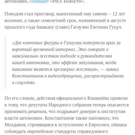
автономии,
сообщает
«РИА Новости».
Поводом стал приговор, вынесенный ему самому – 12 лет
колонии, а также семилетний срок, назначенный в августе
прошлого года башкану (главе) Гагаузии Евгении Гуцул.
«Две ключевые фигуры в Гагаузии потерпели крах за
короткий временной интервал. Это говорит о
максимально жестком подходе к руководителям
нашей автономии, это эффект запугивания, когда
наказание является чрезмерно жестким»
, — заявил
Константинов в видеообращении, распространённом
в соцсетях.
По его словам, действия официального Кишинёва привели
к тому, что депутаты Народного собрания теперь опасаются
принимать решения, что подрывает доверие к институтам
власти автономии. Константинов также напомнил, что
Молдавия, стремящаяся к вступлению в Евросоюз, обязана
соблюдать европейские стандарты справедливого