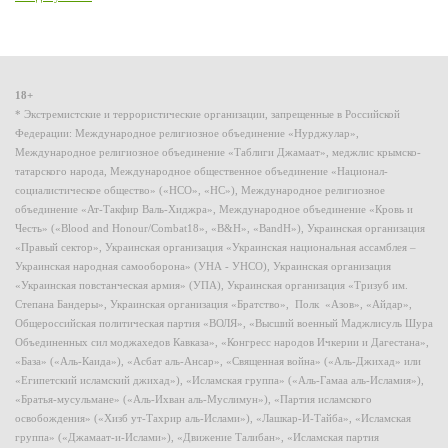
18+
* Экстремистские и террористические организации, запрещенные в Российской
Федерации: Международное религиозное объединение «Нурджулар»,
Международное религиозное объединение «Таблиги Джамаат», меджлис крымско-
татарского народа, Международное общественное объединение «Национал-
социалистическое общество» («НСО», «НС»), Международное религиозное
объединение «Ат-Такфир Валь-Хиджра», Международное объединение «Кровь и
Честь» («Blood and Honour/Combat18», «B&H», «BandH»), Украинская организация
«Правый сектор», Украинская организация «Украинская национальная ассамблея –
Украинская народная самооборона» (УНА - УНСО), Украинская организация
«Украинская повстанческая армия» (УПА), Украинская организация «Тризуб им.
Степана Бандеры», Украинская организация «Братство», Полк «Азов», «Айдар»,
Общероссийская политическая партия «ВОЛЯ», «Высший военный Маджлисуль Шура
Объединенных сил моджахедов Кавказа», «Конгресс народов Ичкерии и Дагестана»,
«База» («Аль-Каида»), «Асбат аль-Ансар», «Священная война» («Аль-Джихад» или
«Египетский исламский джихад»), «Исламская группа» («Аль-Гамаа аль-Исламия»),
«Братья-мусульмане» («Аль-Ихван аль-Муслимун»), «Партия исламского
освобождения» («Хизб ут-Тахрир аль-Ислами»), «Лашкар-И-Тайба», «Исламская
группа» («Джамаат-и-Ислами»), «Движение Талибан», «Исламская партия