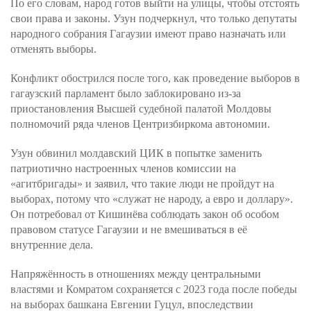
По его словам, народ готов выйти на улицы, чтобы отстоять
свои права и законы. Узун подчеркнул, что только депутаты
народного собрания Гагаузии имеют право назначать или
отменять выборы.
Конфликт обострился после того, как проведение выборов в
гагаузский парламент было заблокировано из-за
приостановления Высшей судебной палатой Молдовы
полномочий ряда членов Центризбиркома автономии.
Узун обвинил молдавский ЦИК в попытке заменить
патриотично настроенных членов комиссии на
«агитбригады» и заявил, что такие люди не пройдут на
выборах, потому что «служат не народу, а евро и доллару».
Он потребовал от Кишинёва соблюдать закон об особом
правовом статусе Гагаузии и не вмешиваться в её
внутренние дела.
Напряжённость в отношениях между центральными
властями и Комратом сохраняется с 2023 года после победы
на выборах башкана Евгении Гуцул, впоследствии