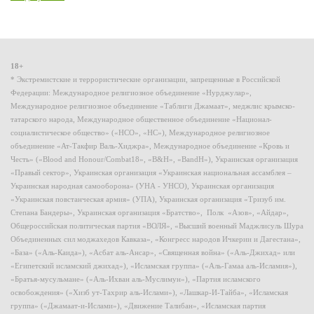
18+
* Экстремистские и террористические организации, запрещенные в Российской
Федерации: Международное религиозное объединение «Нурджулар»,
Международное религиозное объединение «Таблиги Джамаат», меджлис крымско-
татарского народа, Международное общественное объединение «Национал-
социалистическое общество» («НСО», «НС»), Международное религиозное
объединение «Ат-Такфир Валь-Хиджра», Международное объединение «Кровь и
Честь» («Blood and Honour/Combat18», «B&H», «BandH»), Украинская организация
«Правый сектор», Украинская организация «Украинская национальная ассамблея –
Украинская народная самооборона» (УНА - УНСО), Украинская организация
«Украинская повстанческая армия» (УПА), Украинская организация «Тризуб им.
Степана Бандеры», Украинская организация «Братство», Полк «Азов», «Айдар»,
Общероссийская политическая партия «ВОЛЯ», «Высший военный Маджлисуль Шура
Объединенных сил моджахедов Кавказа», «Конгресс народов Ичкерии и Дагестана»,
«База» («Аль-Каида»), «Асбат аль-Ансар», «Священная война» («Аль-Джихад» или
«Египетский исламский джихад»), «Исламская группа» («Аль-Гамаа аль-Исламия»),
«Братья-мусульмане» («Аль-Ихван аль-Муслимун»), «Партия исламского
освобождения» («Хизб ут-Тахрир аль-Ислами»), «Лашкар-И-Тайба», «Исламская
группа» («Джамаат-и-Ислами»), «Движение Талибан», «Исламская партия