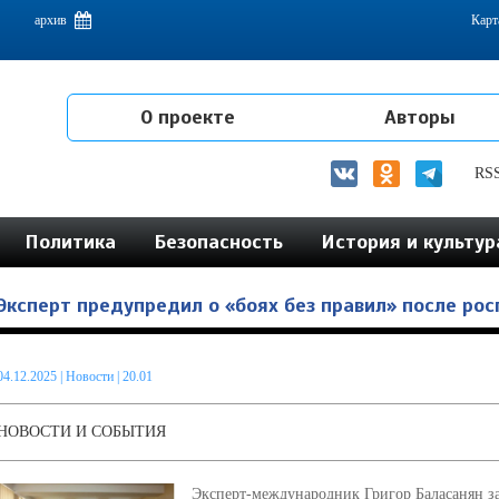
емам интеграции на постсоветском пространстве
архив
Карт
О проекте
Авторы
RS
Политика
Безопасность
История и культур
Эксперт предупредил о «боях без правил» после ро
04.12.2025
|
Новости
| 20.01
НОВОСТИ И СОБЫТИЯ
Эксперт-международник Григор Баласанян з