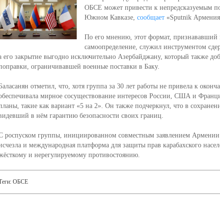
ОБСЕ может привести к непредсказуемым по
Южном Кавказе,
сообщает
«Sputnik Армения
По его мнению, этот формат, признававший 
самоопределение, служил инструментом сде
а его закрытие выгодно исключительно Азербайджану, который также до
поправки, ограничивавшей военные поставки в Баку.
Баласанян отметил, что, хотя группа за 30 лет работы не привела к окон
обеспечивала мирное сосуществование интересов России, США и Франци
планы, такие как вариант «5 на 2». Он также подчеркнул, что в сохране
видевший в нём гарантию безопасности своих границ.
С роспуском группы, инициированном совместным заявлением Армении и
исчезла и международная платформа для защиты прав карабахского населе
жёсткому и нерегулируемому противостоянию.
Теги:
ОБСЕ