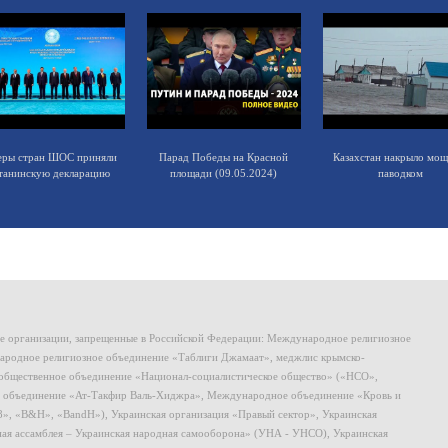
еры стран ШОС приняли
Парад Победы на Красной
Казахстан накрыло мо
танинскую декларацию
площади (09.05.2024)
паводком
ие организации, запрещенные в Российской Федерации: Международное религиозное
родное религиозное объединение «Таблиги Джамаат», меджлис крымско-
общественное объединение «Национал-социалистическое общество» («НСО»,
 объединение «Ат-Такфир Валь-Хиджра», Международное объединение «Кровь и
8», «B&H», «BandH»), Украинская организация «Правый сектор», Украинская
ная ассамблея – Украинская народная самооборона» (УНА - УНСО), Украинская