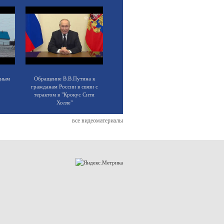
щным
Обращение В.В.Путина к
гражданам России в связи с
терактом в "Крокус Сити
Холле"
все видеоматериалы