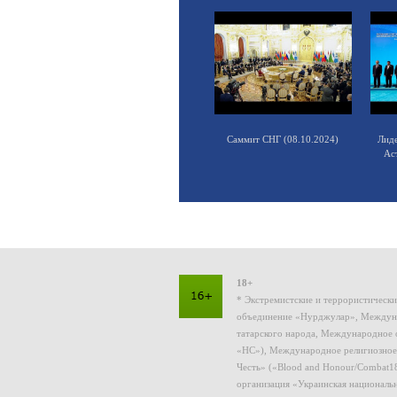
Саммит СНГ (08.10.2024)
Лид
Ас
18+
* Экстремистские и террористическ
объединение «Нурджулар», Междуна
татарского народа, Международное 
«НС»), Международное религиозное
Честь» («Blood and Honour/Combat1
организация «Украинская националь