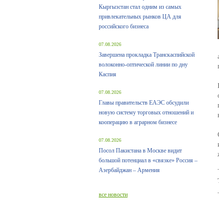
Кыргызстан стал одним из самых
привлекательных рынков ЦА для
российского бизнеса
07.08.2026
Завершена прокладка Транскаспийской
волоконно-оптической линии по дну
Каспия
07.08.2026
Главы правительств ЕАЭС обсудили
новую систему торговых отношений и
кооперацию в аграрном бизнесе
07.08.2026
Посол Пакистана в Москве видит
большой потенциал в «связке» Россия –
Азербайджан – Армения
все новости