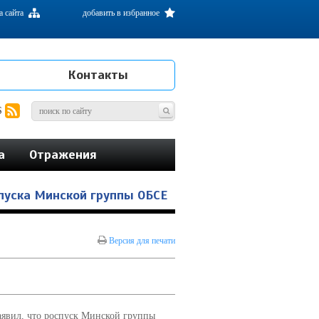
а сайта
добавить в избранное
Контакты
S
а
Отражения
спуска Минской группы ОБСЕ
Версия для печати
аявил, что роспуск Минской группы