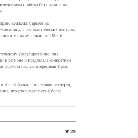
следствиям и «боям без правил» на
».
право арцахских армян на
рживания для геополитических центров,
бился отмены американской 907-й
чательному урегулированию, она
и в регионе и предлагала конкретные
нии формата был заинтересован Иран,
 Азербайджана, по словам эксперта,
ния, что открывает путь к более
159