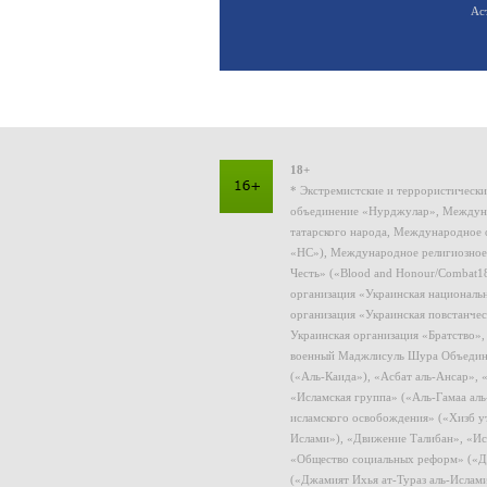
Ас
18+
* Экстремистские и террористическ
объединение «Нурджулар», Междуна
татарского народа, Международное 
«НС»), Международное религиозное
Честь» («Blood and Honour/Combat1
организация «Украинская националь
организация «Украинская повстанчес
Украинская организация «Братство»
военный Маджлисуль Шура Объединен
(«Аль-Каида»), «Асбат аль-Ансар»,
«Исламская группа» («Аль-Гамаа ал
исламского освобождения» («Хизб у
Ислами»), «Движение Талибан», «Ис
«Общество социальных реформ» («Дж
(«Джамият Ихья ат-Тураз аль-Ислам