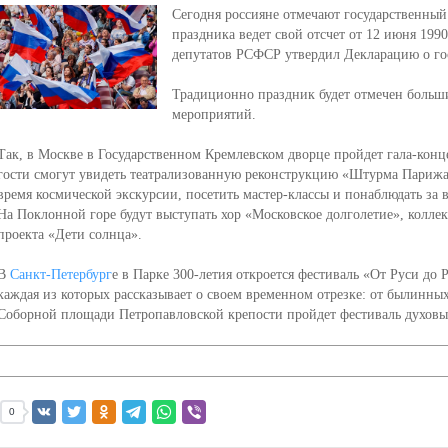
Сегодня россияне отмечают государственный
праздника ведет свой отсчет от 12 июня 1990
депутатов РСФСР утвердил Декларацию о гос
Традиционно праздник будет отмечен больш
мероприятий.
Так, в Москве в Государственном Кремлевском дворце пройдет гала-кон
гости смогут увидеть театрализованную реконструкцию «Штурма Парижа» 
время космической экскурсии, посетить мастер-классы и понаблюдать за
На Поклонной горе будут выступать хор «Московское долголетие», колле
проекта «Дети солнца».
В
Санкт-Петербург
е в Парке 300-летия откроется фестиваль «От Руси до 
каждая из которых рассказывает о своем временном отрезке: от былинных
Соборной площади Петропавловской крепости пройдет фестиваль духовы
0