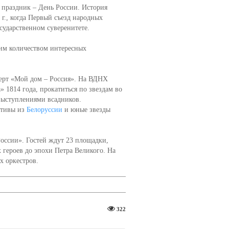
 праздник – День России. История
 г., когда Первый съезд народных
ударственном суверенитете.
им количеством интересных
церт «Мой дом – Россия». На ВДНХ
1814 года, прокатиться по звездам во
 выступлениями всадников.
ктивы из
Белоруссии
и юные звезды
России». Гостей ждут 23 площадки,
 героев до эпохи Петра Великого. На
х оркестров.
322