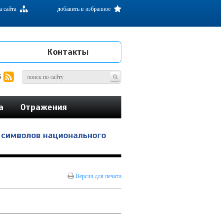
а сайта
добавить в избранное
Контакты
S
а
Отражения
 символов национального
Версия для печати