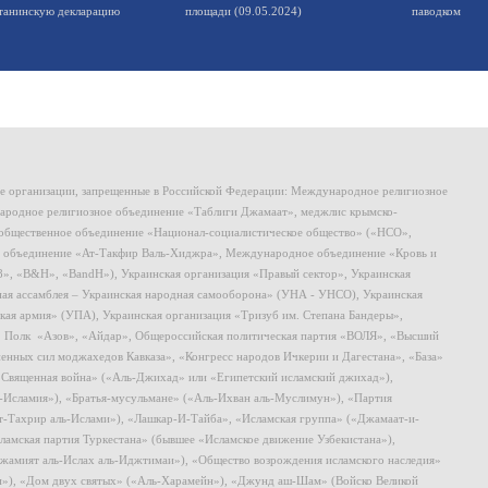
танинскую декларацию
площади (09.05.2024)
паводком
ие организации, запрещенные в Российской Федерации: Международное религиозное
родное религиозное объединение «Таблиги Джамаат», меджлис крымско-
общественное объединение «Национал-социалистическое общество» («НСО»,
 объединение «Ат-Такфир Валь-Хиджра», Международное объединение «Кровь и
8», «B&H», «BandH»), Украинская организация «Правый сектор», Украинская
ная ассамблея – Украинская народная самооборона» (УНА - УНСО), Украинская
кая армия» (УПА), Украинская организация «Тризуб им. Степана Бандеры»,
, Полк «Азов», «Айдар», Общероссийская политическая партия «ВОЛЯ», «Высший
ных сил моджахедов Кавказа», «Конгресс народов Ичкерии и Дагестана», «База»
 «Священная война» («Аль-Джихад» или «Египетский исламский джихад»),
ь-Исламия»), «Братья-мусульмане» («Аль-Ихван аль-Муслимун»), «Партия
т-Тахрир аль-Ислами»), «Лашкар-И-Тайба», «Исламская группа» («Джамаат-и-
ламская партия Туркестана» (бывшее «Исламское движение Узбекистана»),
амият аль-Ислах аль-Иджтимаи»), «Общество возрождения исламского наследия»
и»), «Дом двух святых» («Аль-Харамейн»), «Джунд аш-Шам» (Войско Великой