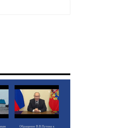
щным
Обращение В.В.Путина к