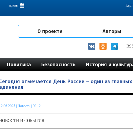
емам интеграции на постсоветском пространстве
архив
Карт
О проекте
Авторы
RS
Политика
Безопасность
История и культур
Сегодня отмечается День России – один из главных
единения
12.06.2025
|
Новости
| 00.12
НОВОСТИ И СОБЫТИЯ