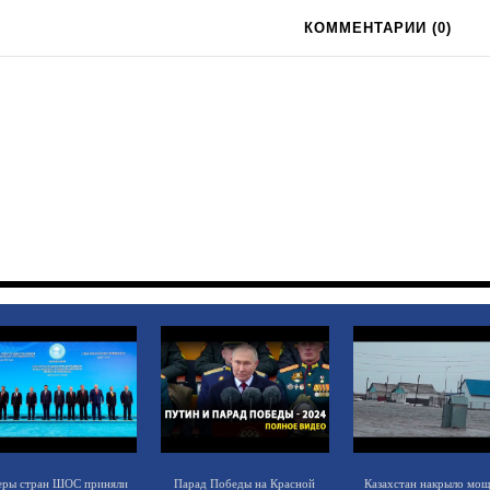
КОММЕНТАРИИ (
0
)
еры стран ШОС приняли
Парад Победы на Красной
Казахстан накрыло мо