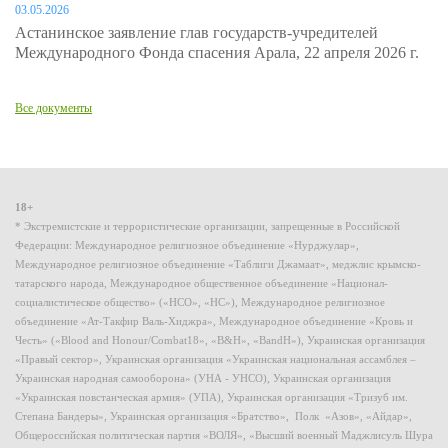
03.05.2026
Астанинское заявление глав государств-учредителей
Международного Фонда спасения Арала, 22 апреля 2026 г.
Все документы
18+
* Экстремистские и террористические организации, запрещенные в Российской
Федерации: Международное религиозное объединение «Нурджулар»,
Международное религиозное объединение «Таблиги Джамаат», меджлис крымско-
татарского народа, Международное общественное объединение «Национал-
социалистическое общество» («НСО», «НС»), Международное религиозное
объединение «Ат-Такфир Валь-Хиджра», Международное объединение «Кровь и
Честь» («Blood and Honour/Combat18», «B&H», «BandH»), Украинская организация
«Правый сектор», Украинская организация «Украинская национальная ассамблея –
Украинская народная самооборона» (УНА - УНСО), Украинская организация
«Украинская повстанческая армия» (УПА), Украинская организация «Тризуб им.
Степана Бандеры», Украинская организация «Братство», Полк «Азов», «Айдар»,
Общероссийская политическая партия «ВОЛЯ», «Высший военный Маджлисуль Шура