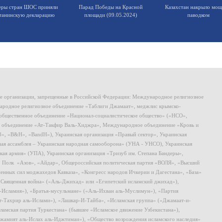
еры стран ШОС приняли
Парад Победы на Красной
Казахстан накрыло мо
танинскую декларацию
площади (09.05.2024)
паводком
ие организации, запрещенные в Российской Федерации: Международное религиозное
родное религиозное объединение «Таблиги Джамаат», меджлис крымско-
общественное объединение «Национал-социалистическое общество» («НСО»,
 объединение «Ат-Такфир Валь-Хиджра», Международное объединение «Кровь и
8», «B&H», «BandH»), Украинская организация «Правый сектор», Украинская
ная ассамблея – Украинская народная самооборона» (УНА - УНСО), Украинская
кая армия» (УПА), Украинская организация «Тризуб им. Степана Бандеры»,
, Полк «Азов», «Айдар», Общероссийская политическая партия «ВОЛЯ», «Высший
ных сил моджахедов Кавказа», «Конгресс народов Ичкерии и Дагестана», «База»
 «Священная война» («Аль-Джихад» или «Египетский исламский джихад»),
ь-Исламия»), «Братья-мусульмане» («Аль-Ихван аль-Муслимун»), «Партия
т-Тахрир аль-Ислами»), «Лашкар-И-Тайба», «Исламская группа» («Джамаат-и-
ламская партия Туркестана» (бывшее «Исламское движение Узбекистана»),
амият аль-Ислах аль-Иджтимаи»), «Общество возрождения исламского наследия»