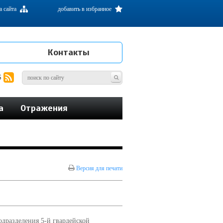
а сайта
добавить в избранное
Контакты
S
а
Отражения
Версия для печати
одразделения 5-й гвардейской