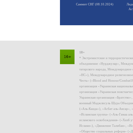
Саммит СНГ (08.10.2024)
Лид
Ас
18+
* Экстремистские и террористическ
объединение «Нурджулар», Междуна
татарского народа, Международное 
«НС»), Международное религиозное
Честь» («Blood and Honour/Combat1
организация «Украинская националь
организация «Украинская повстанчес
Украинская организация «Братство»
военный Маджлисуль Шура Объединен
(«Аль-Каида»), «Асбат аль-Ансар»,
«Исламская группа» («Аль-Гамаа ал
исламского освобождения» («Хизб у
Ислами»), «Движение Талибан», «Ис
«Общество социальных реформ» («Дж