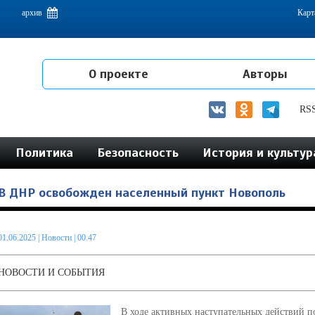
емам интеграции на постсоветском пространстве
архив
Карт
О проекте
Авторы
RS
Политика
Безопасность
История и культур
В ДНР освобожден населенный пункт Новополь
01.06.2025
|
Новости
| 00.47
НОВОСТИ И СОБЫТИЯ
В ходе активных наступательных действий п