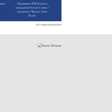
щным
Обращение В.В.Путина к
гражданам России в связи с
терактом в "Крокус Сити
Холле"
все видеоматериалы