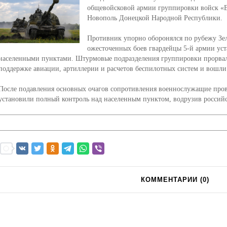
общевойсковой армии группировки войск «
Новополь Донецкой Народной Республики.
Противник упорно оборонялся по рубежу Зеле
ожесточенных боев гвардейцы 5-й армии ус
населенными пунктами. Штурмовые подразделения группировки прорвал
поддержке авиации, артиллерии и расчетов беспилотных систем и вошли
После подавления основных очагов сопротивления военнослужащие пров
установили полный контроль над населенным пунктом, водрузив российс
КОММЕНТАРИИ (
0
)