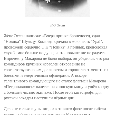
Н.О. Эссен
Жене Эссен написал: «Вчера принял броненосец, сдал
"Новика" Шульцу. Команда кричала в мою честь "Ура!",
провожали сердечно… К "Новику" я привык, крейсерская
служба мне больше по душе, и это повышение не радует».
Впрочем, у Макарова не было выбора: он убедился, что ряд
командиров крупных кораблей откровенно не
соответствуют своим должностям и торопился заменить их
боевыми и энергичными офицерами. А вскоре
талантливого командующего не стало: флагман Макарова
«Петропавловск» налетел на японскую мину и ушёл ко дну
с большей частью экипажа. После этой катастрофы для
русской эскадры наступили чёрные дни.
Дело не только в унынии, охватившем флот после гибели
всеми любимого «деда», как звали Макарова его