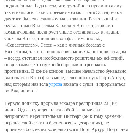
подчинённые. Беда в том, что достойного преемника ему
так и нашлось. Таким преемником мог стать Эссен, но он
для того был ещё слишком мал в звании. Безвольный и
бесталанный Вильгельм Карлович Витгефт, ставший
командующим, предпочёл уныло отстаиваться в гавани.
Сначала Витгефт поднял свой флаг именно над
«Севастополем». Эссен – как в личных беседах с
Витгефтом, так и на общих совещаниях капитанов эскадры
– всегда отстаивал необходимость решительных действий,
он доказывал, что нужно беспрерывно тревожить
противника. В конце концов, высшее начальство буквально
вытолкнуло Витгефта в море, велев покинуть Порт-Артур,
над которым нависла
угроза
захвата с суши, и прорываться
во Владивосток.
Первую попытку прорыва эскадра предприняла 23 (10)
июня. Однако увидев перед собой главные силы
неприятеля, нерешительный Витгефт (он к тому времени
перенёс свой флаг на броненосец «Цесаревич»), не
принимая боя, велел возвращаться в Порт-Артур. Под огнем