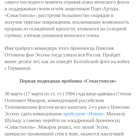
самого последнего момента отражая атаки японского флота
и поддерживая своим огнём защитников Порт-Артура.
«Севастополь», расстреляв большинство снарядов и
получив тяжёлые повреждения, исключавшие возможность
прорыва из осаждённой крепости, упокоился на солидной
глубине, избежав унижения японского плена.
Имя храброго командира этого броненосца Николая
Оттовича фон Эссена тогда узнала вся Россия. Пройдёт
менее десяти лет, как он поведёт Балтийский флот на войну
с Германией.
Первая подводная пробоина «Севастополя»
30 марта (17 марта по ст. ст.) 1904 года вице-адмирал Степан
Осипович Макаров, командующий российским
Тихоокеанским флотом велел капитану 2-го ранга Николаю
Эссену сдать командование
крейсером «Новик»
Михаилу
Шульцу, а самому перейти на эскадренный броненосец
«Севастополь». Макаров решил, что лихой Эссен,
прекрасно проявивший себя в боях, окажется наилучшей