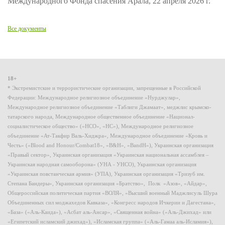
Международного Фонда спасения Арала, 22 апреля 2026 г.
Все документы
18+
* Экстремистские и террористические организации, запрещенные в Российской
Федерации: Международное религиозное объединение «Нурджулар»,
Международное религиозное объединение «Таблиги Джамаат», меджлис крымско-
татарского народа, Международное общественное объединение «Национал-
социалистическое общество» («НСО», «НС»), Международное религиозное
объединение «Ат-Такфир Валь-Хиджра», Международное объединение «Кровь и
Честь» («Blood and Honour/Combat18», «B&H», «BandH»), Украинская организация
«Правый сектор», Украинская организация «Украинская национальная ассамблея –
Украинская народная самооборона» (УНА - УНСО), Украинская организация
«Украинская повстанческая армия» (УПА), Украинская организация «Тризуб им.
Степана Бандеры», Украинская организация «Братство», Полк «Азов», «Айдар»,
Общероссийская политическая партия «ВОЛЯ», «Высший военный Маджлисуль Шура
Объединенных сил моджахедов Кавказа», «Конгресс народов Ичкерии и Дагестана»,
«База» («Аль-Каида»), «Асбат аль-Ансар», «Священная война» («Аль-Джихад» или
«Египетский исламский джихад»), «Исламская группа» («Аль-Гамаа аль-Исламия»),