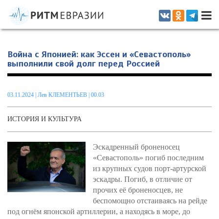
Информационно-аналитическое издание, посвященное актуальным
проблемам интеграции на постсоветском пространстве
Война с Японией: как Эссен и «Севастополь»
выполнили свой долг перед Россией
03.11.2024
|
Лев КЛЕМЕНТЬЕВ
| 00.03
ИСТОРИЯ И КУЛЬТУРА
Эскадренный броненосец
«Севастополь» погиб последним
из крупных судов порт-артурской
эскадры. Погиб, в отличие от
прочих её броненосцев, не
беспомощно отстаиваясь на рейде
под огнём японской артиллерии, а находясь в море, до