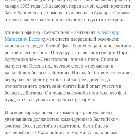
января 1905 года (19 декабря), перед самой сдачей крепости.
Затем броненосец с помощью уцелевшего буксира «Силач»
отвели в море и затопили на глубине полусотни метров...
Минный офицер «Севастополя» лейтенант
Александр
Матвеевич Басов
сумел спасти изорванный осколками
японских снарядов боевой флаг броненосца и впоследствии
доставил его в Санкт-Петербург. После капитуляции Порт-
Артура экипаж «Севастополя» попал в плен. Японцы
выпустили Эссена под честное слово о неучастии в
дальнейших боевых действиях. Николай Оттович торопился
вернуться на родину, чтобы побыстрее донести до
отечественного флота свой богатейший опыт участия в
боевых действиях. Он лучше кого-либо понимал, что флот
нуждается в глубоких и срочных реформах.
И вскоре карьера боевого командира рванула вверх,
увенчавшись должностью командующего Балтийским
флотом. Эссен достойно подготовил балтийцев к
начавшейся в 1914-м войне с немцами. А славное имя