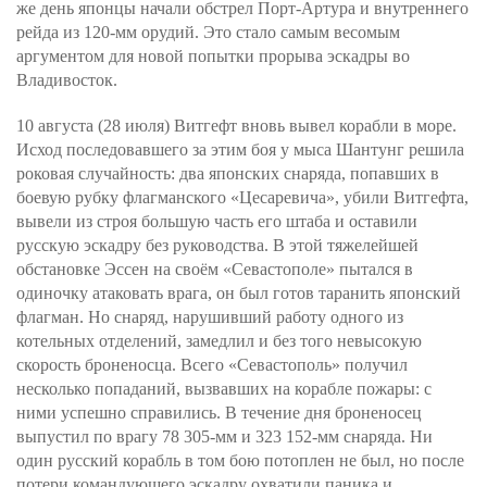
же день японцы начали обстрел Порт-Артура и внутреннего
рейда из 120-мм орудий. Это стало самым весомым
аргументом для новой попытки прорыва эскадры во
Владивосток.
10 августа (28 июля) Витгефт вновь вывел корабли в море.
Исход последовавшего за этим боя у мыса Шантунг решила
роковая случайность: два японских снаряда, попавших в
боевую рубку флагманского «Цесаревича», убили Витгефта,
вывели из строя большую часть его штаба и оставили
русскую эскадру без руководства. В этой тяжелейшей
обстановке Эссен на своём «Севастополе» пытался в
одиночку атаковать врага, он был готов таранить японский
флагман. Но снаряд, нарушивший работу одного из
котельных отделений, замедлил и без того невысокую
скорость броненосца. Всего «Севастополь» получил
несколько попаданий, вызвавших на корабле пожары: с
ними успешно справились. В течение дня броненосец
выпустил по врагу 78 305-мм и 323 152-мм снаряда. Ни
один русский корабль в том бою потоплен не был, но после
потери командующего эскадру охватили паника и