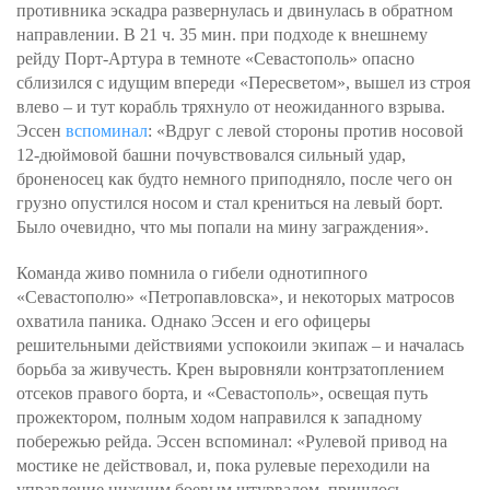
противника эскадра развернулась и двинулась в обратном
направлении. В 21 ч. 35 мин. при подходе к внешнему
рейду Порт-Артура в темноте «Севастополь» опасно
сблизился с идущим впереди «Пересветом», вышел из строя
влево – и тут корабль тряхнуло от неожиданного взрыва.
Эссен
вспоминал
: «Вдруг с левой стороны против носовой
12-дюймовой башни почувствовался сильный удар,
броненосец как будто немного приподняло, после чего он
грузно опустился носом и стал крениться на левый борт.
Было очевидно, что мы попали на мину заграждения».
Команда живо помнила о гибели однотипного
«Севастополю» «Петропавловска», и некоторых матросов
охватила паника. Однако Эссен и его офицеры
решительными действиями успокоили экипаж – и началась
борьба за живучесть. Крен выровняли контрзатоплением
отсеков правого борта, и «Севастополь», освещая путь
прожектором, полным ходом направился к западному
побережью рейда. Эссен вспоминал: «Рулевой привод на
мостике не действовал, и, пока рулевые переходили на
управление нижним боевым штурвалом, пришлось