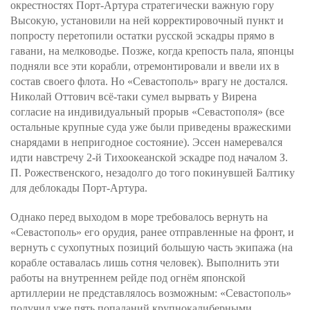
окрестностях Порт-Артура стратегически важную гору
Высокую, установили на ней корректировочный пункт и
попросту перетопили остатки русской эскадры прямо в
гавани, на мелководье. Позже, когда крепость пала, японцы
подняли все эти корабли, отремонтировали и ввели их в
состав своего флота. Но «Севастополь» врагу не достался.
Николай Оттович всё-таки сумел вырвать у Вирена
согласие на индивидуальный прорыв «Севастополя» (все
остальные крупные суда уже были приведены вражескими
снарядами в непригодное состояние). Эссен намеревался
идти навстречу 2-й Тихоокеанской эскадре под началом З.
П. Рожественского, незадолго до того покинувшей Балтику
для деблокады Порт-Артура.
Однако перед выходом в море требовалось вернуть на
«Севастополь» его орудия, ранее отправленные на фронт, и
вернуть с сухопутных позиций большую часть экипажа (на
корабле оставалась лишь сотня человек). Выполнить эти
работы на внутреннем рейде под огнём японской
артиллерии не представлялось возможным: «Севастополь»
получил уже пять попаданий крупнокалиберными