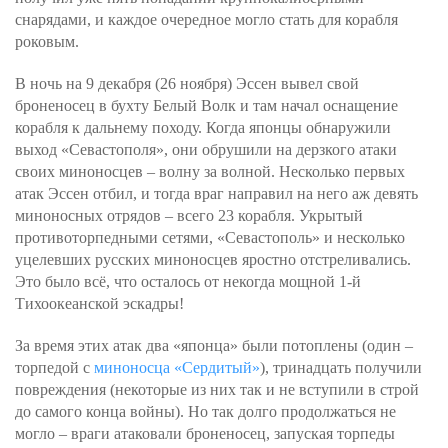
снарядами, и каждое очередное могло стать для корабля
роковым.
В ночь на 9 декабря (26 ноября) Эссен вывел свой
броненосец в бухту Белый Волк и там начал оснащение
корабля к дальнему походу. Когда японцы обнаружили
выход «Севастополя», они обрушили на дерзкого атаки
своих миноносцев – волну за волной. Несколько первых
атак Эссен отбил, и тогда враг направил на него аж девять
миноносных отрядов – всего 23 корабля. Укрытый
противоторпедными сетями, «Севастополь» и несколько
уцелевших русских миноносцев яростно отстреливались.
Это было всё, что осталось от некогда мощной 1-й
Тихоокеанской эскадры!
За время этих атак два «японца» были потоплены (один –
торпедой с
миноносца «Сердитый»
), тринадцать получили
повреждения (некоторые из них так и не вступили в строй
до самого конца войны). Но так долго продолжаться не
могло – враги атаковали броненосец, запуская торпеды