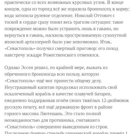
практически со всех возможных курсовых углов. В конце
концов, одна из торпед всё же поразила броненосец в корму;
вода затопила рулевое отделение. Николай Оттович с
тоской в сердце сразу понял весь трагизм ситуации: такое
повреждение можно было устранить лишь в гавани, но
вернуться в гавань, насквозь простреливаемую сухопутной
японской артиллерией было уже невозможно. Итак,
«Севастополь» получил смертный приговор: его поход
навстречу эскадре Рожественского отменялся.
Однако Эссен решил, по крайней мере, выжать из
обреченного броненосца всю пользу, которую
«Севастополь» ещё мог принести общему делу.
Неустрашимый капитан продолжал использовать свой
искалеченный корабль в качестве плавучей батареи,
ежедневно поддерживая огнём своих тяжёлых 12-дюймовок
русскую пехоту, всё ещё державшую фронт в районе
горного массива Ляотешань. Это стало полной
неожиданностью для противника, считавшего
«Севастополь» совершенно выведенным из строя.
Последнюю боевую стрельбу героический корабль провёл 1