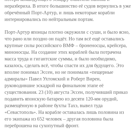
неразбериха. В итоге большинство её судов вернулись в уже
обречённый Порт-Артур, и лишь некоторые корабли
интернировались по нейтральным портам.
Порт-Артур японцы плотно окружили с суши, и было ясно,
что рано или поздно он падёт. Но там всё ещё оставались
крупные силы российского ВМФ – броненосцы, крейсера,
миноносцы. На создание этих кораблей была потрачена
масса труда и гигантские суммы, и было необходимо,
казалось, сделать всё, чтобы спасти их для будущего. Это
вполне понимал Эссен, но не понимали «пещерные
адмиралы» Павел Ухтомский и Роберт Вирен,
руководившие эскадрой на финальном этапе её
существования. 23 (10) августа Эссен, получивший приказ
подавить японскую батарею из десяти 120-мм орудий,
размещённую в районе бухты Тахэ, вывел туда
«Севастополь». На корабле оставалась лишь половина из
его экипажа из 652 человек – другая половина была
переброшена на сухопутный фронт.