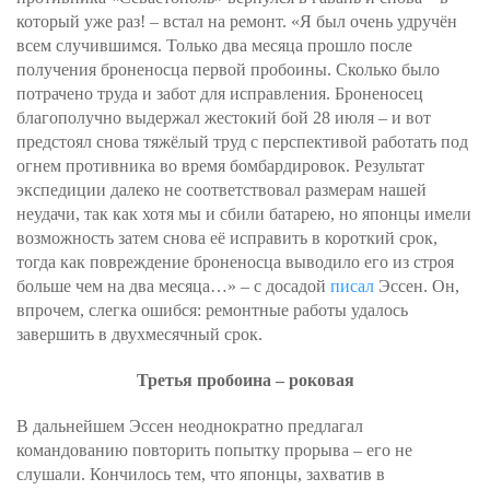
который уже раз! – встал на ремонт. «Я был очень удручён
всем случившимся. Только два месяца прошло после
получения броненосца первой пробоины. Сколько было
потрачено труда и забот для исправления. Броненосец
благополучно выдержал жестокий бой 28 июля – и вот
предстоял снова тяжёлый труд с перспективой работать под
огнем противника во время бомбардировок. Результат
экспедиции далеко не соответствовал размерам нашей
неудачи, так как хотя мы и сбили батарею, но японцы имели
возможность затем снова её исправить в короткий срок,
тогда как повреждение броненосца выводило его из строя
больше чем на два месяца…» – с досадой
писал
Эссен. Он,
впрочем, слегка ошибся: ремонтные работы удалось
завершить в двухмесячный срок.
Третья пробоина – роковая
В дальнейшем Эссен неоднократно предлагал
командованию повторить попытку прорыва – его не
слушали. Кончилось тем, что японцы, захватив в