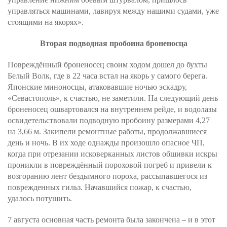
управляться машинами, лавируя между нашими судами, уже
стоящими на якорях».
Вторая подводная пробоина броненосца
Повреждённый броненосец своим ходом дошел до бухты
Белый Волк, где в 22 часа встал на якорь у самого берега.
Японские миноносцы, атаковавшие ночью эскадру,
«Севастополь», к счастью, не заметили. На следующий день
броненосец ошвартовался на внутреннем рейде, и водолазы
освидетельствовали подводную пробоину размерами 4,27
на 3,66 м. Закипели ремонтные работы, продолжавшиеся
день и ночь. В их ходе однажды произошло опасное ЧП,
когда при отрезании исковерканных листов обшивки искры
проникли в повреждённый пороховой погреб и привели к
возгоранию лент бездымного пороха, рассыпавшегося из
поврежденных гильз. Начавшийся пожар, к счастью,
удалось потушить.
7 августа основная часть ремонта была закончена – и в этот