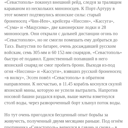
«Севастополь» покинул внешний рейд, следуя за тралящим
караваном из нескольких миноносцев. К Порт-Артуру в
этот момент подтянулись японские силы: старый
броненосец «Чин-Иен», крейсера «Ниссин», «Кассуга»,
«Сума» и «Мацусима», две канонерские лодки и 28
миноносцев. Они открыли с дальней дистанции огонь по
«Севастополю», но не смогли помешать ему добраться до
Тахэ. Выпустив по батарее, очень досаждавшей русским
войскам, семь 305-мм и 60 152-мм снарядов, «Севастополь»
быстро её подавил. Единственный попавший в него
японский снаряд не смог пробить брони. Выходя из-под
огня «Ниссина» и «Кассуги», взявших русский броненосец
«в вилку», Эссен повёл «Севастополь» в обратном
направлении. К несчастью, в 11.45 корабль коснулся скулой
японской мины, которую не успели вытралить. Напротив
носовой башни раздался взрыв, выше мачты взметнулся
столб воды, через развороченный борт хлынул поток воды.
Но тут очень пригодился бесценный опыт борьбы за
живучесть, полученный двумя месяцами раньше. Под огнём
противника «Севастополь» вернулся в гавань и снова – в