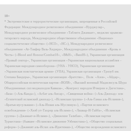
18+
* Экстремистские и террористические организации, запрещенные в Российской
Федерации: Международное религиозное объединение «Нурджулар»,
Международное религиозное объединение «Таблиги Джамаат», меджлис крымско-
татарского народа, Международное общественное объединение «Национал-
социалистическое общество» («НСО», «НС»), Международное религиозное
объединение «Ат-Такфир Валь-Хиджра», Международное объединение «Кровь и
Честь» («Blood and Honour/Combat18», «B&H», «BandH»), Украинская организация
«Правый сектор», Украинская организация «Украинская национальная ассамблея –
Украинская народная самооборона» (УНА - УНСО), Украинская организация
«Украинская повстанческая армия» (УПА), Украинская организация «Тризуб им.
Степана Бандеры», Украинская организация «Братство», Полк «Азов», «Айдар»,
Общероссийская политическая партия «ВОЛЯ», «Высший военный Маджлисуль Шура
Объединенных сил моджахедов Кавказа», «Конгресс народов Ичкерии и Дагестана»,
«База» («Аль-Каида»), «Асбат аль-Ансар», «Священная война» («Аль-Джихад» или
«Египетский исламский джихад»), «Исламская группа» («Аль-Гамаа аль-Исламия»),
«Братья-мусульмане» («Аль-Ихван аль-Муслимун»), «Партия исламского
освобождения» («Хизб ут-Тахрир аль-Ислами»), «Лашкар-И-Тайба», «Исламская
группа» («Джамаат-и-Ислами»), «Движение Талибан», «Исламская партия
Туркестана» (бывшее «Исламское движение Узбекистана»), «Общество социальных
реформ» («Джамият аль-Ислах аль-Иджтимаи»), «Общество возрождения исламского