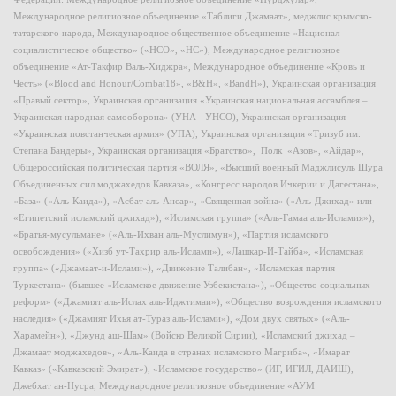
Международное религиозное объединение «Таблиги Джамаат», меджлис крымско-
татарского народа, Международное общественное объединение «Национал-
социалистическое общество» («НСО», «НС»), Международное религиозное
объединение «Ат-Такфир Валь-Хиджра», Международное объединение «Кровь и
Честь» («Blood and Honour/Combat18», «B&H», «BandH»), Украинская организация
«Правый сектор», Украинская организация «Украинская национальная ассамблея –
Украинская народная самооборона» (УНА - УНСО), Украинская организация
«Украинская повстанческая армия» (УПА), Украинская организация «Тризуб им.
Степана Бандеры», Украинская организация «Братство», Полк «Азов», «Айдар»,
Общероссийская политическая партия «ВОЛЯ», «Высший военный Маджлисуль Шура
Объединенных сил моджахедов Кавказа», «Конгресс народов Ичкерии и Дагестана»,
«База» («Аль-Каида»), «Асбат аль-Ансар», «Священная война» («Аль-Джихад» или
«Египетский исламский джихад»), «Исламская группа» («Аль-Гамаа аль-Исламия»),
«Братья-мусульмане» («Аль-Ихван аль-Муслимун»), «Партия исламского
освобождения» («Хизб ут-Тахрир аль-Ислами»), «Лашкар-И-Тайба», «Исламская
группа» («Джамаат-и-Ислами»), «Движение Талибан», «Исламская партия
Туркестана» (бывшее «Исламское движение Узбекистана»), «Общество социальных
реформ» («Джамият аль-Ислах аль-Иджтимаи»), «Общество возрождения исламского
наследия» («Джамият Ихья ат-Тураз аль-Ислами»), «Дом двух святых» («Аль-
Харамейн»), «Джунд аш-Шам» (Войско Великой Сирии), «Исламский джихад –
Джамаат моджахедов», «Аль-Каида в странах исламского Магриба», «Имарат
Кавказ» («Кавказский Эмират»), «Исламское государство» (ИГ, ИГИЛ, ДАИШ),
Джебхат ан-Нусра, Международное религиозное объединение «АУМ